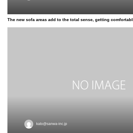
The new sofa areas add to the total sense, getting comfortable
kato@sanwa-inc.jp