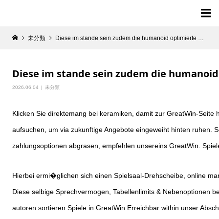

未分類
Diese im stande sein zudem die humanoid optimierte Seite pluspunkt, die unter jedem Geraten storungsfrei verlauft
Diese im stande sein zudem die humanoid 
2026.06.04
未分類
Klicken Sie direktemang bei keramiken, damit zur GreatWin-Seite 
aufsuchen, um via zukunftige Angebote eingeweiht hinten ruhen. 
zahlungsoptionen abgrasen, empfehlen unsereins GreatWin. Spiele
Hierbei ermi�glichen sich einen Spielsaal-Drehscheibe, online mar
Diese selbige Sprechvermogen, Tabellenlimits & Nebenoptionen besi
autoren sortieren Spiele in GreatWin Erreichbar within unser A