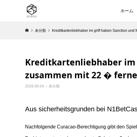
ホーム
未分類
Kreditkartenliebhaber im griff haben Sanction und
Kreditkartenliebhaber im 
zusammen mit 22 � ferne
2026.06.04
未分類
Aus sicherheitsgrunden bei N1BetCas
Nachfolgende Curacao-Berechtigung gibt den Spiele