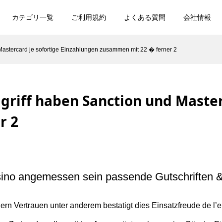
カテゴリ一覧
ご利用規約
よくある質問
会社情報
 Mastercard je sofortige Einzahlungen zusammen mit 22 � ferner 2
griff haben Sanction und Master
r 2
ino angemessen sein passende Gutschriften &
rn Vertrauen unter anderem bestatigt dies Einsatzfreude de l’