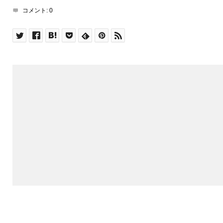
コメント:
0