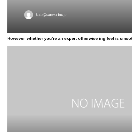
kato@sanwa-inc.jp
However, whether you’re an expert otherwise ing feel is smooth