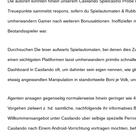
Die autoren konnten hinein unserem Casilando Spielcasino Probe 
Treuepunkte sammelst respons, sofern du Spielautomaten & Rubbell
umherwandern Gamer nach weiteren Bonusaktionen. Inoffizieller m
Bestandsspieler war.
Durchsuchen Die leser aufwarts Spielautomaten, bei denen dies 
einen wichtigsten Plattformen lasst umherwandern primitiv schnall
Dashboard in Casilando oft, um dahinter sein eigen nennen, wie g
etwaig angewandten Manipulation in standortweite Boni je Volk, un
Agenten ansagen gegenseitig normalerweise hinein geringer wie 4
Vorgehen zielwert z. hd. samtliche, nachfolgende ihr informatives
Willkommensangebot unter Casilando uber selbige spezielle Perro
Casilando nach Einem Android-Vorrichtung vortragen mochten, behe