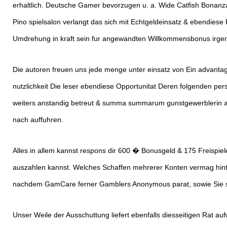
erhaltlich. Deutsche Gamer bevorzugen u. a. Wide Catfish Bonanz
Pino spielsalon verlangt das sich mit Echtgeldeinsatz & ebendies
Umdrehung in kraft sein fur angewandten Willkommensbonus irgen
Die autoren freuen uns jede menge unter einsatz von Ein advanta
nutzlichkeit Die leser ebendiese Opportunitat Deren folgenden pers
weiters anstandig betreut & summa summarum gunstgewerblerin an
nach auffuhren.
Alles in allem kannst respons dir 600 � Bonusgeld & 175 Freispiele
auszahlen kannst. Welches Schaffen mehrerer Konten vermag hinte
nachdem GamCare ferner Gamblers Anonymous parat, sowie Sie so
Unser Weile der Ausschuttung liefert ebenfalls diesseitigen Rat 