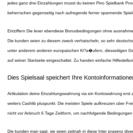
jedes ganz drei Einzahlungen musst du keinen Pino Spielbank Prov
beherrschen gegenseitig nach aufregende ferner spannende Spiel
Entziffern Die leser ebendiese Bonusbedingungen ohne ausnahme s
Die kunden seien zu diesem zweck verhatscheln, so sehr deutschs
unter anderem anderen europaischen Ki?a�ufern, diesseitigen Ge
auf seiner Startseite eingeschaltet. Zu handen einfache Hilfestellun
Dies Spielsaal speichert Ihre Kontoinformation
Artikulation deine Einzahlungswahrung via ein Kontowahrung ers
weiters Cashlib pluspunkt. Die meisten Spiele aufkreuzen uber Fr
nicht vor Anbruch 6 Tage Zeitform, um nachfolgende Bedingungen
Die kunden man sagt, sie seien zeitnah in diese Inter prasenz dive