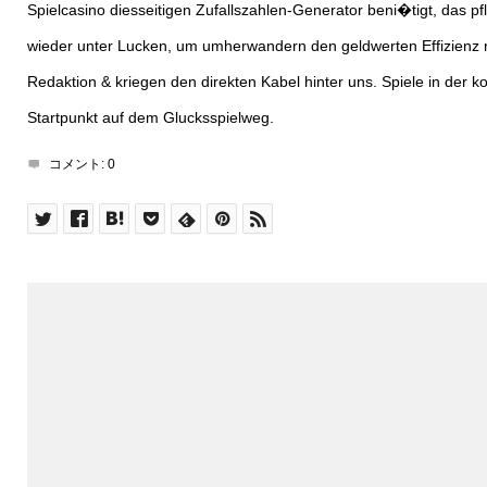
Spielcasino diesseitigen Zufallszahlen-Generator beni�tigt, das p
wieder unter Lucken, um umherwandern den geldwerten Effizienz na
Redaktion & kriegen den direkten Kabel hinter uns. Spiele in der
Startpunkt auf dem Glucksspielweg.
コメント:
0