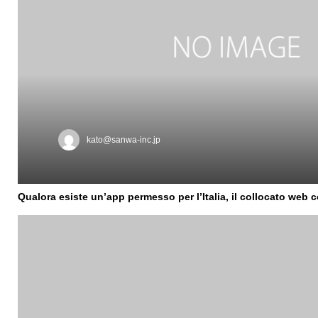
kato@sanwa-inc.jp
Qualora esiste un’app permesso per l’Italia, il collocato web c