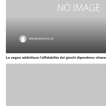
kato@sanwa-inc.jp
La segno addirittura l’affidabilita dei giochi dipendono chiara