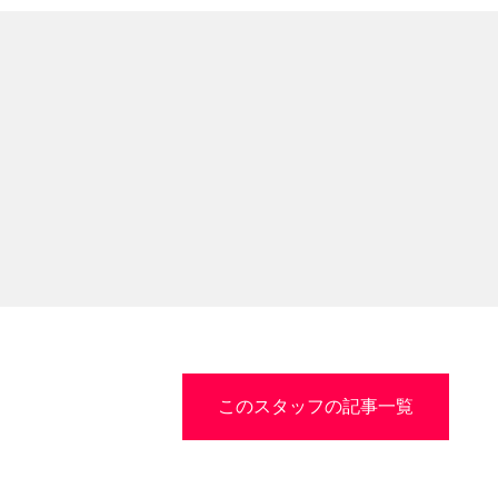
このスタッフの記事一覧