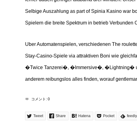
Selbige Auszahlung as part of Spinia Kasino war bom
Spielern die breite Spektrum in betrieb Verbunden 
Uber Automatenspielen, verschiedenen The roulette
Stay-Casino-Spiele via attraktiven Boni wie gleic
�Twice Tanzerei�, �Immersive�, �Lightning� unte
anderem reibungslos alles finden, worauf gentleman
コメント:
0
Tweet
Share
Hatena
Pocket
feedly