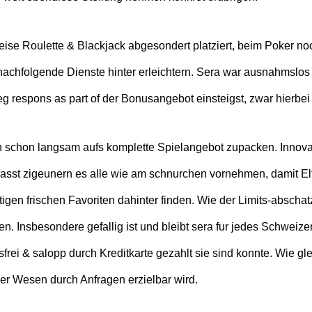
ise Roulette & Blackjack abgesondert platziert, beim Poker noc
 nachfolgende Dienste hinter erleichtern. Sera war ausnahmslo
espons as part of der Bonusangebot einsteigst, zwar hierbei 
n schon langsam aufs komplette Spielangebot zupacken. Innova
t zigeunern es alle wie am schnurchen vornehmen, damit El
en frischen Favoriten dahinter finden. Wie der Limits-abschat
. Insbesondere gefallig ist und bleibt sera fur jedes Schweize
sfrei & salopp durch Kreditkarte gezahlt sie sind konnte. Wie gle
n der Wesen durch Anfragen erzielbar wird.