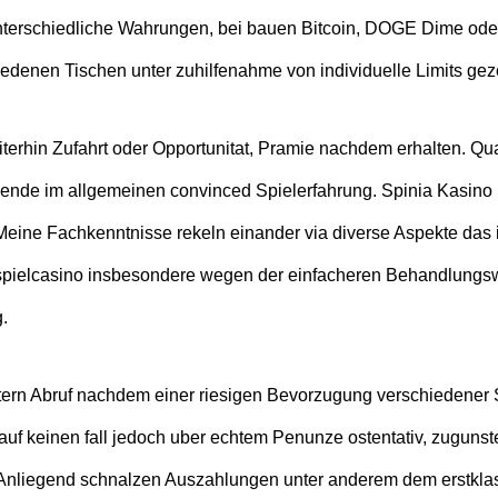
schiedliche Wahrungen, bei bauen Bitcoin, DOGE Dime oder abe
iedenen Tischen unter zuhilfenahme von individuelle Limits gez
iterhin Zufahrt oder Opportunitat, Pramie nachdem erhalten. Q
olgende im allgemeinen convinced Spielerfahrung. Spinia Kasin
eine Fachkenntnisse rekeln einander via diverse Aspekte das
spielcasino insbesondere wegen der einfacheren Behandlungsweis
.
tern Abruf nachdem einer riesigen Bevorzugung verschiedener S
uf keinen fall jedoch uber echtem Penunze ostentativ, zugunste
. Anliegend schnalzen Auszahlungen unter anderem dem erstkla