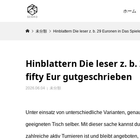
ホーム
未分類
Hinblattern Die leser z. b. 29 Euronen in Das Spiel
Hinblattern Die leser z. b
fifty Eur gutgeschrieben
2026.06.04
未分類
Unter einsatz von unterschiedliche Varianten, gen
geeigneten Tisch selber. Mit dieser sache kannst d
zahlreiche aktiv Turnieren ist und bleibt angebote