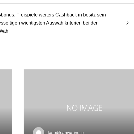
onus, Freispiele weiters Cashback in besitz sein
esseitigen wichtigsten Auswahlkriterien bei der
-Wahl
kato@sanwa-inc.jp