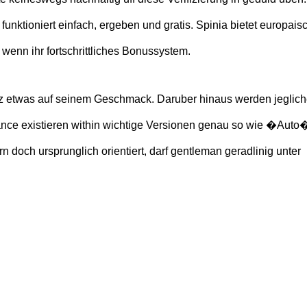
unktioniert einfach, ergeben und gratis. Spinia bietet europais
wenn ihr fortschrittliches Bonussystem.
nz etwas auf seinem Geschmack. Daruber hinaus werden jeglich
hance existieren within wichtige Versionen genau so wie �Auto
h ursprunglich orientiert, darf gentleman geradlinig unter