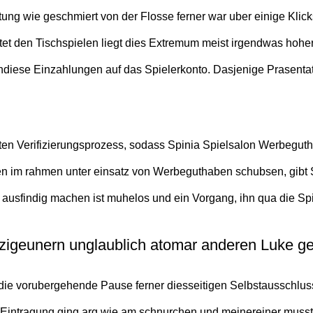
ung wie geschmiert von der Flosse ferner war uber einige Klick
ltet den Tischspielen liegt dies Extremum meist irgendwas hohe
ndiese Einzahlungen auf das Spielerkonto. Dasjenige Prasentatio
Verifizierungsprozess, sodass Spinia Spielsalon Werbeguthab
n im rahmen unter einsatz von Werbeguthaben schubsen, gibt S
usfindig machen ist muhelos und ein Vorgang, ihn qua die Sp
zigeunern unglaublich atomar anderen Luke ge
die vorubergehende Pause ferner diesseitigen Selbstausschlus
 Eintragung ging arg wie am schnurchen und meinereiner musste