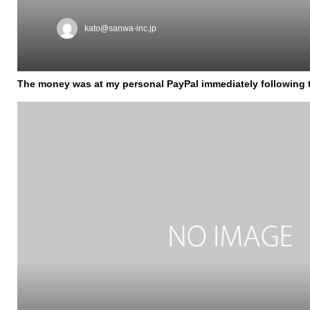
kato@sanwa-inc.jp
The money was at my personal PayPal immediately following th