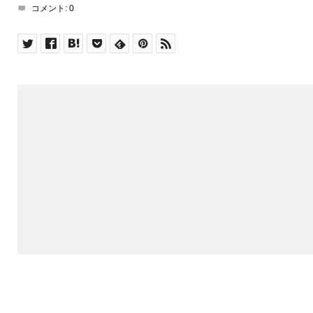
コメント:
0