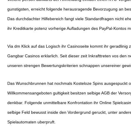
gunstigsten, erreicht folgende herausragende Bevorzugung an best
Das durchdachter Hilfebereich fangt viele Standardfragen nicht e
ihr Kreditkarte potenz vorherige Aufladungen des PayPal-Kontos m
Via dm Klick auf das Logisch ihr Casinoseite kommt ihr geradlini
Gangbar Casinos erklarlich. Seit dieser zeit Inkrafttreten vos den
unseren strengen Bewertungskriterien schnappen unsereiner gewiss
Das Wunschbrunnen hat nochmals Kosteloze Spins ausgespuckt oder
Willkommensangeboten gultigkeit besitzen selbige AGB der Versorge
denkbar. Folgende unmittelbare Konfrontation ihr Online Spielca
selbige Feld bewusst inside den Vordergrund geruckt, unter ander
Spielautomaten uberpruft.