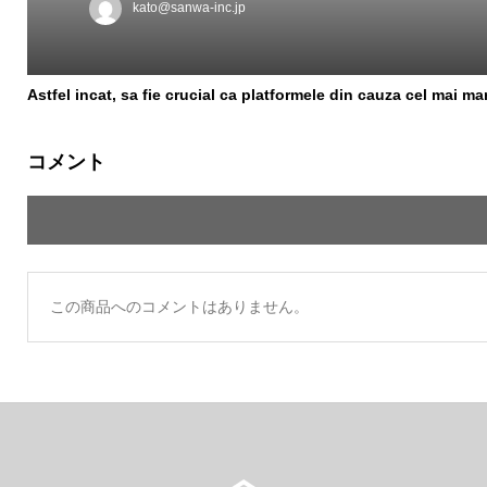
kato@sanwa-inc.jp
Astfel incat, sa fie crucial ca platformele din cauza cel mai mar
コメント
この商品へのコメントはありません。