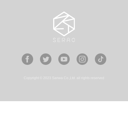
Copyright © 2023 Sanwa Co.,Ltd. all rights reserved