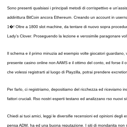
Sono presenti qualsiasi i principali metodi di corrispettivo e un’a
addirittura BitCoin ancora Ethereum. Creando un account in userna
1�! Oltre a 1800 slot machine, da tentare di nuovo sopra procedur
Lady’s Clover. Proseguendo la lezione e verosimile paragonare volte
Il schema e il primo minuzia ad esempio volte giocatori guardano, 
presente casino online non AAMS e il ottimo del conto, ed forse il o
che volessi registrarti al luogo di Playzilla, potrai prendere excreti
Per farlo, ci registriamo, depositiamo del ricchezza ed riceviamo ind
fattori cruciali. Rso nostri esperti testano ed analizzano rso nuovi s
Chiedi ai tuoi amici, leggi le diversifie recensioni ed opinioni degl
pensa ADM, ha ed una buona reputazione. I siti di mondanita non sono 