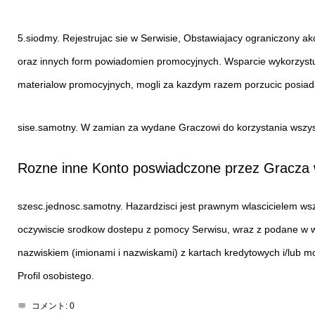
5.siodmy. Rejestrujac sie w Serwisie, Obstawiajacy ograniczony a
oraz innych form powiadomien promocyjnych. Wsparcie wykorzystu
materialow promocyjnych, mogli za kazdym razem porzucic posiada
sise.samotny. W zamian za wydane Graczowi do korzystania wszyst
Rozne inne Konto poswiadczone przez Gracza
szesc.jednosc.samotny. Hazardzisci jest prawnym wlascicielem w
oczywiscie srodkow dostepu z pomocy Serwisu, wraz z podane w w
nazwiskiem (imionami i nazwiskami) z kartach kredytowych i/lub m
Profil osobistego.
コメント:
0