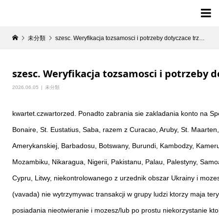

未分類
szesc. Weryfikacja tozsamosci i potrzeby dotyczace trzymania sie z daleka od praniu gotowki
szesc. Weryfikacja tozsamosci i potrzeby 
2026.06.05
未分類
kwartet.czwartorzed. Ponadto zabrania sie zakladania konto na Spol
Bonaire, St. Eustatius, Saba, razem z Curacao, Aruby, St. Maarten, W
Amerykanskiej, Barbadosu, Botswany, Burundi, Kambodzy, Kamerunu,
Mozambiku, Nikaragua, Nigerii, Pakistanu, Palau, Palestyny, Sam
Cypru, Litwy, niekontrolowanego z urzednik obszar Ukrainy i moz
(vavada) nie wytrzymywac transakcji w grupy ludzi ktorzy maja ter
posiadania nieotwieranie i mozesz/lub po prostu niekorzystanie k