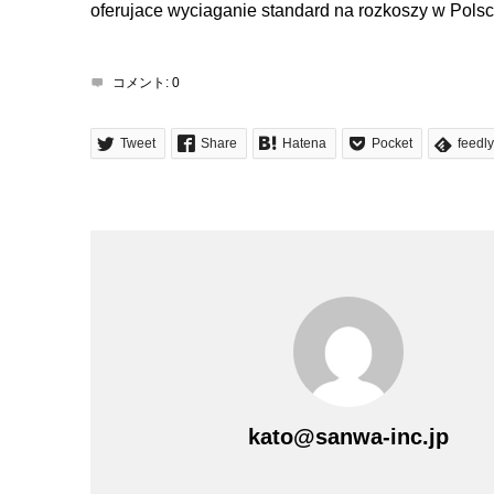
oferujace wyciaganie standard na rozkoszy w Polsc
コメント:
0
Tweet
Share
Hatena
Pocket
feedly
kato@sanwa-inc.jp