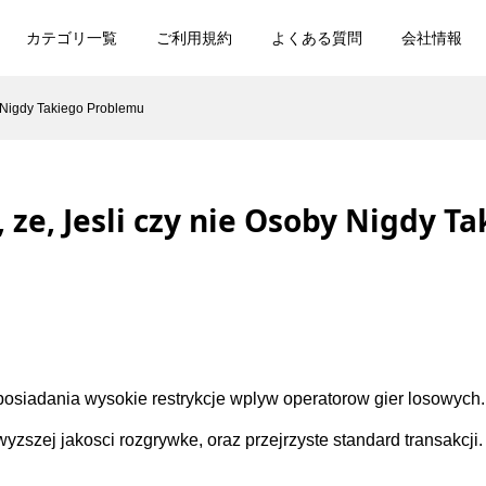
カテゴリ一覧
ご利用規約
よくある質問
会社情報
y Nigdy Takiego Problemu
, ze, Jesli czy nie Osoby Nigdy 
 posiadania wysokie restrykcje wplyw operatorow gier losowyc
yzszej jakosci rozgrywke, oraz przejrzyste standard transakcji.