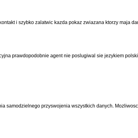
c kontakt i szybko zalatwic kazda pokaz zwiazana ktorzy maja d
acyjna prawdopodobnie agent nie poslugiwal sie jezykiem polski
nia samodzielnego przyswojenia wszystkich danych. Mozliwosc