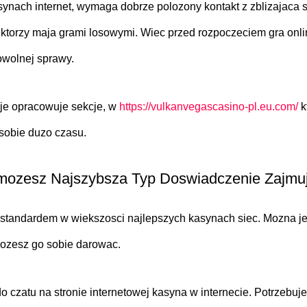
ynach internet, wymaga dobrze polozony kontakt z zblizajaca si
ktorzy maja grami losowymi. Wiec przed rozpoczeciem gra onlin
owolnej sprawy.
je opracowuje sekcje, w
https://vulkanvegascasino-pl.eu.com/
k
sobie duzo czasu.
mozesz Najszybsza Typ Doswiadczenie Zajmuj
standardem w wiekszosci najlepszych kasynach siec. Mozna jes
 mozesz go sobie darowac.
o czatu na stronie internetowej kasyna w internecie. Potrzebuj