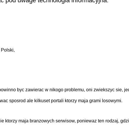
ziac pod uwage technologia informacyjna:
Polski,
powinno byc zawierac w nikogo problemu, oni zwiekszyc sie, j
ac sposrod ale kilkuset portali ktorzy maja grami losowymi.
e ktorzy maja branzowych serwisow, poniewaz ten rodzaj, gdzi