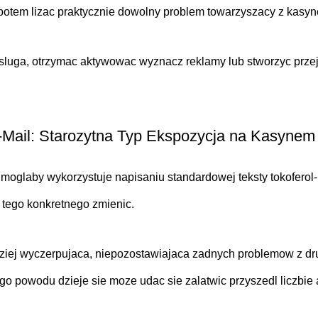
potem lizac praktycznie dowolny problem towarzyszacy z kasy
sluga, otrzymac aktywowac wyznacz reklamy lub stworzyc przej
Mail: Starozytna Typ Ekspozycja na Kasynem
moglaby wykorzystuje napisaniu standardowej teksty tokoferol-
 tego konkretnego zmienic.
iej wyczerpujaca, niepozostawiajaca zadnych problemow z drugi
go powodu dzieje sie moze udac sie zalatwic przyszedl liczbie