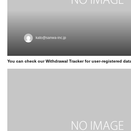
kato@sanwa-inc.jp
You can check our Withdrawal Tracker for user-registered dat