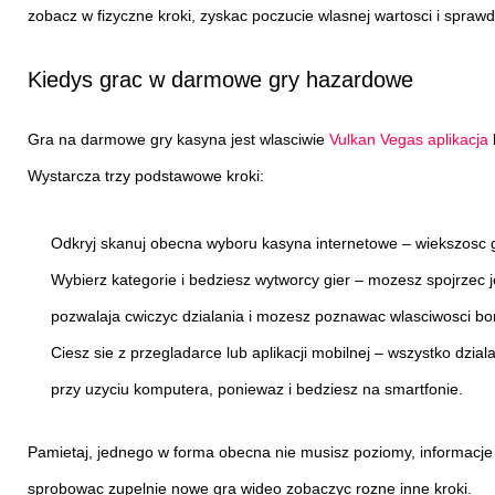
zobacz w fizyczne kroki, zyskac poczucie wlasnej wartosci i spraw
Kiedys grac w darmowe gry hazardowe
Gra na darmowe gry kasyna jest wlasciwie
Vulkan Vegas aplikacja
Wystarcza trzy podstawowe kroki:
Odkryj skanuj obecna wyboru kasyna internetowe – wiekszosc g
Wybierz kategorie i bedziesz wytworcy gier – mozesz spojrzec je
pozwalaja cwiczyc dzialania i mozesz poznawac wlasciwosci b
Ciesz sie z przegladarce lub aplikacji mobilnej – wszystko d
przy uzyciu komputera, poniewaz i bedziesz na smartfonie.
Pamietaj, jednego w forma obecna nie musisz poziomy, informacje 
sprobowac zupelnie nowe gra wideo zobaczyc rozne inne kroki.