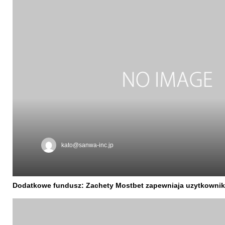
kato@sanwa-inc.jp
Dodatkowe fundusz: Zachety Mostbet zapewniaja uzytkownik