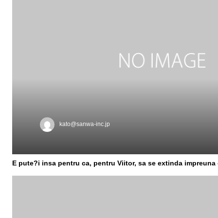
kato@sanwa-inc.jp
E pute?i insa pentru ca, pentru Viitor, sa se extinda impreuna c