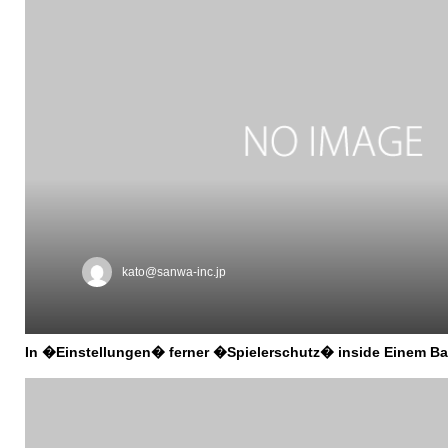
kato@sanwa-inc.jp
In �Einstellungen� ferner �Spielerschutz� inside Einem Ba