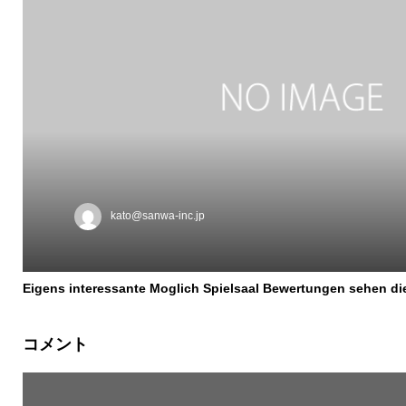
kato@sanwa-inc.jp
Eigens interessante Moglich Spielsaal Bewertungen sehen die
コメント