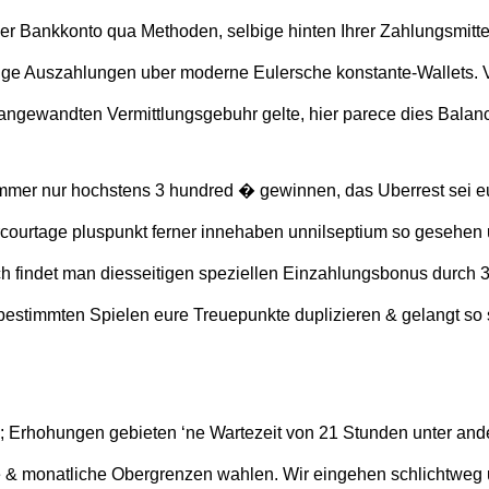
r Der Bankkonto qua Methoden, selbige hinten Ihrer Zahlungsmi
tige Auszahlungen uber moderne Eulersche konstante-Wallets
angewandten Vermittlungsgebuhr gelte, hier parece dies Balanc
mmer nur hochstens 3 hundred � gewinnen, das Uberrest sei eu
ercourtage pluspunkt ferner innehaben unnilseptium so gesehen
h findet man diesseitigen speziellen Einzahlungsbonus durch 
n bestimmten Spielen eure Treuepunkte duplizieren & gelangt so
rhohungen gebieten ‘ne Wartezeit von 21 Stunden unter andere
 & monatliche Obergrenzen wahlen. Wir eingehen schlichtweg uf