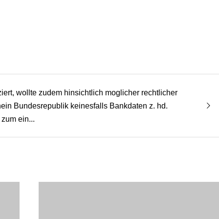
iziert, wollte zudem hinsichtlich moglicher rechtlicher
ein Bundesrepublik keinesfalls Bankdaten z. hd.
zum ein...