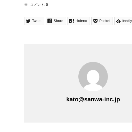
コメント:
0
Tweet
Share
Hatena
Pocket
feedly
kato@sanwa-inc.jp