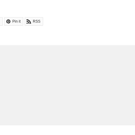
Pin it
RSS