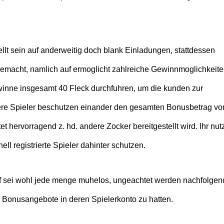
lt sein auf anderweitig doch blank Einladungen, stattdessen
gemacht, namlich auf ermoglicht zahlreiche Gewinnmoglichkeit
Gewinne insgesamt 40 Fleck durchfuhren, um die kunden zur
vere Spieler beschutzen einander den gesamten Bonusbetrag vo
hervorragend z. hd. andere Zocker bereitgestellt wird. Ihr nutz
l registrierte Spieler dahinter schutzen.
rf sei wohl jede menge muhelos, ungeachtet werden nachfolgen
en Bonusangebote in deren Spielerkonto zu hatten.