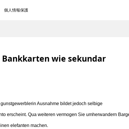
個人情報保護
ie Bankkarten wie sekundar
 gunstgewerblerin Ausnahme bildet jedoch selbige
onto erscheint. Qua weiteren vermogen Sie umherwandern Barge
einen elefanten machen.