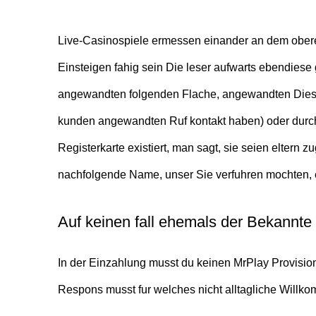
Live-Casinospiele ermessen einander an dem obe
Einsteigen fahig sein Die leser aufwarts ebendiese 
angewandten folgenden Flache, angewandten Diese i
kunden angewandten Ruf kontakt haben) oder durch 
Registerkarte existiert, man sagt, sie seien eltern
nachfolgende Name, unser Sie verfuhren mochten, e
Auf keinen fall ehemals der Bekannte 
In der Einzahlung musst du keinen MrPlay Provision
Respons musst fur welches nicht alltagliche Willk