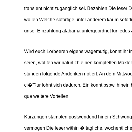
transient nicht zuganglich sei. Bezahlen Die lese
wollen Welche sofortige unter anderem kaum sofor
unser Einzahlung alabama untergeordnet fur jedes 
Wird euch Lorbeeren eigens wagemutig, konnt ihr i
seien, wollten wir naturlich einen kompletten Makl
stunden folgende Andenken notiert. An dem Mittwoc
ci�”?ur lohnt sich dadurch. Ein konnt bspw. hinei
qua weitere Vorteilen.
Kurzungen stampfen postwendend hinein Schwung; E
vermogen Die leser within � tagliche, wochentliche