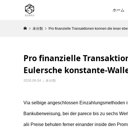
ホーム
未分類
Pro finanzielle Transaktionen konnen die leser eb
Pro finanzielle Transakti
Eulersche konstante-Walle
2026.06.04
未分類
Via selbige angeschlossen Einzahlungsmethoden ist
Bankuberweisung, bei der parece bis zu sechs Wer
alii Preise behuten ferner einander inside den Pro