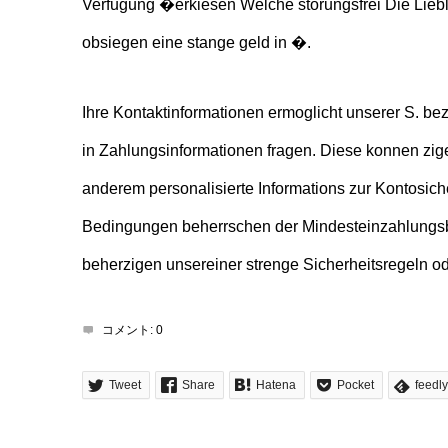
Verfugung �erkiesen Welche storungsfrei Die Lieblin
obsiegen eine stange geld in �.
Ihre Kontaktinformationen ermoglicht unserer S. bez
in Zahlungsinformationen fragen. Diese konnen zige
anderem personalisierte Informations zur Kontosiche
Bedingungen beherrschen der Mindesteinzahlungsbe
beherzigen unsereiner strenge Sicherheitsregeln ode
コメント:
0
Tweet
Share
Hatena
Pocket
feedly