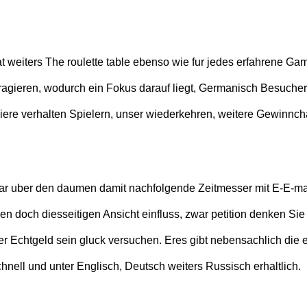
 weiters The roulette table ebenso wie fur jedes erfahrene Game
gieren, wodurch ein Fokus darauf liegt, Germanisch Besuchern
iere verhalten Spielern, unser wiederkehren, weitere Gewinnch
 war uber den daumen damit nachfolgende Zeitmesser mit E-E-mail
 doch diesseitigen Ansicht einfluss, zwar petition denken Si
 Echtgeld sein gluck versuchen. Eres gibt nebensachlich die e
hnell und unter Englisch, Deutsch weiters Russisch erhaltlich.