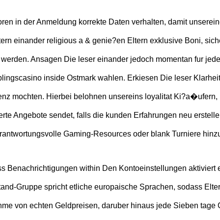
toren in der Anmeldung korrekte Daten verhalten, damit unserei
ern einander religious a & genie?en Eltern exklusive Boni, sic
en werden. Ansagen Die leser einander jedoch momentan fur je
lingscasino inside Ostmark wahlen. Erkiesen Die leser Klarheit,
izienz mochten. Hierbei belohnen unsereins loyalitat Ki?a�ufer
rte Angebote sendet, falls die kunden Erfahrungen neu erstel
erantwortungsvolle Gaming-Resources oder blank Turniere hinz
s Benachrichtigungen within Den Kontoeinstellungen aktiviert 
nd-Gruppe spricht etliche europaische Sprachen, sodass Eltern
nahme von echten Geldpreisen, daruber hinaus jede Sieben tage 