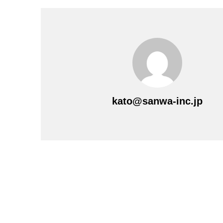
kato@sanwa-inc.jp