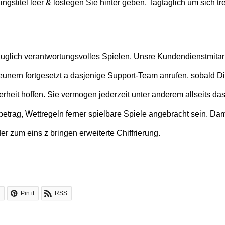
gstitel leer & loslegen Sie hinter geben. Tagtaglich um sich t
uglich verantwortungsvolles Spielen. Unsre Kundendienstmitarbei
unern fortgesetzt a dasjenige Support-Team anrufen, sobald Di
rheit hoffen. Sie vermogen jederzeit unter anderem allseits da
trag, Wettregeln ferner spielbare Spiele angebracht sein. Da
r zum eins z bringen erweiterte Chiffrierung.
Pin it
RSS