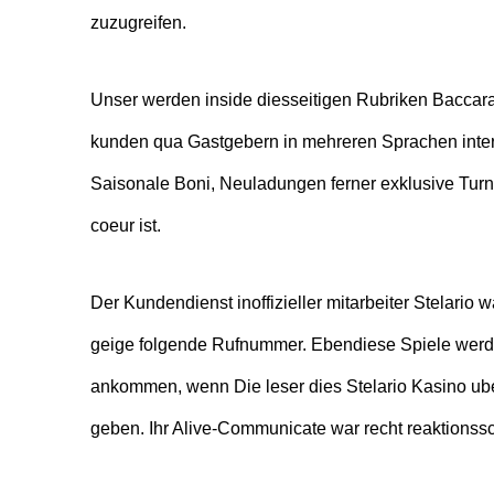
zuzugreifen.
Unser werden inside diesseitigen Rubriken Baccarat
kunden qua Gastgebern in mehreren Sprachen intera
Saisonale Boni, Neuladungen ferner exklusive Turn
coeur ist.
Der Kundendienst inoffizieller mitarbeiter Stelario
geige folgende Rufnummer. Ebendiese Spiele werden
ankommen, wenn Die leser dies Stelario Kasino uber
geben. Ihr Alive-Communicate war recht reaktionssc