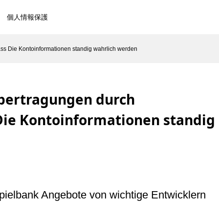
個人情報保護
ss Die Kontoinformationen standig wahrlich werden
ubertragungen durch
Die Kontoinformationen standig
g-Spielbank Angebote von wichtige Entwicklern