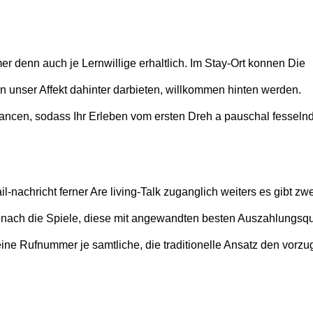
r denn auch je Lernwillige erhaltlich. Im Stay-Ort konnen Die
 unser Affekt dahinter darbieten, willkommen hinten werden.
ancen, sodass Ihr Erleben vom ersten Dreh a pauschal fesseln
-nachricht ferner Are living-Talk zuganglich weiters es gibt zwe
e nach die Spiele, diese mit angewandten besten Auszahlungsq
ine Rufnummer je samtliche, die traditionelle Ansatz den vorzu