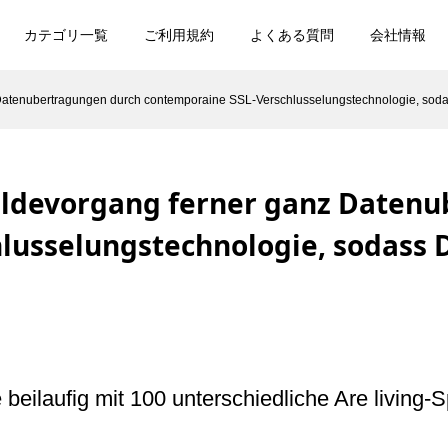
カテゴリ一覧
ご利用規約
よくある質問
会社情報
 Datenubertragungen durch contemporaine SSL-Verschlusselungstechnologie, soda
eldevorgang ferner ganz Daten
lusselungstechnologie, sodass 
ite beilaufig mit 100 unterschiedliche Are livin