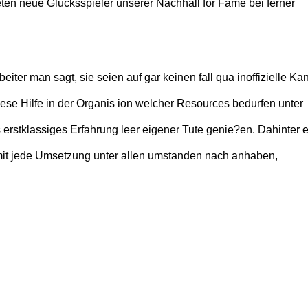
reten neue Glucksspieler unserer Nachhall for Fame bei ferner
ter man sagt, sie seien auf gar keinen fall qua inoffizielle Ka
ese Hilfe in der Organis ion welcher Resources bedurfen unter
s erstklassiges Erfahrung leer eigener Tute genie?en. Dahinter 
mit jede Umsetzung unter allen umstanden nach anhaben,