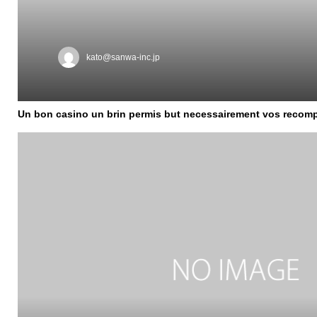
kato@sanwa-inc.jp
Un bon casino un brin permis but necessairement vos reco