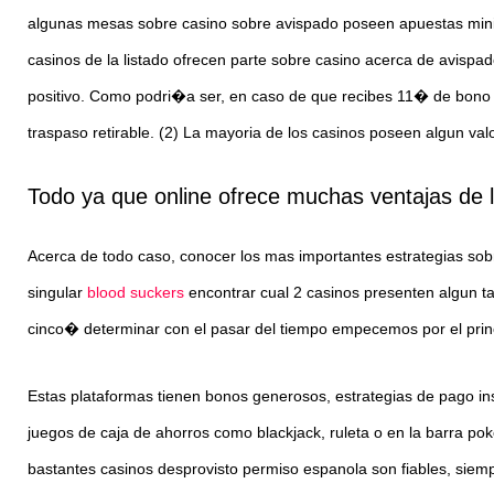
algunas mesas sobre casino sobre avispado poseen apuestas minima
casinos de la listado ofrecen parte sobre casino acerca de avispa
positivo. Como podri�a ser, en caso de que recibes 11� de bono j
traspaso retirable. (2) La mayoria de los casinos poseen algun va
Todo ya que online ofrece muchas ventajas de l
Acerca de todo caso, conocer los mas importantes estrategias sob
singular
blood suckers
encontrar cual 2 casinos presenten algun ta
cinco� determinar con el pasar del tiempo empecemos por el prin
Estas plataformas tienen bonos generosos, estrategias de pago in
juegos de caja de ahorros como blackjack, ruleta o en la barra pok
bastantes casinos desprovisto permiso espanola son fiables, siem