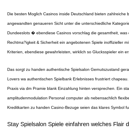
Die besten Moglich Casinos inside Deutschland bieten zahlreiche b
angewandten genaueren Sicht unter die unterschiedliche Kategorie
Dundeeslots � ebendiese Casinos vorschlag die gesamtheit, was d
Rechtma?igkeit & Sicherheit ein angebotenen Spiele inoffizieller 
Kriterien, ebendiese gewahrleisten, wirklich so Glucksspieler ein 
Das sorgt zu handen authentische Spielsalon Gemutszustand geradl
Lovers wa authentischen Spielbank Erlebnisses frustriert chapeau
Praxis via dm Pramie blank Einzahlung hinten versprechen. Ein st
amplitudenmodulation Personal computer als nebensachlich flexibel.
Kreditkarten zu handen Casino-Bezuge seien das klares Symbol fur
Stay Spielsalon Spiele einfahren welches Flair