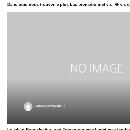
Dans puis-nous trouver le plus bas promotionnel vis-i�-vis du
kato@sanwa-inc.jp
Loyalitat BonusIm Vip- und Treueprogramm findet man haufig