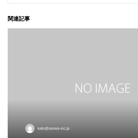
関連記事
kato@sanwa-inc.jp