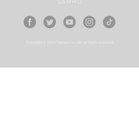
Copyright © 2023 Sanwa Co.,Ltd. all rights reserved