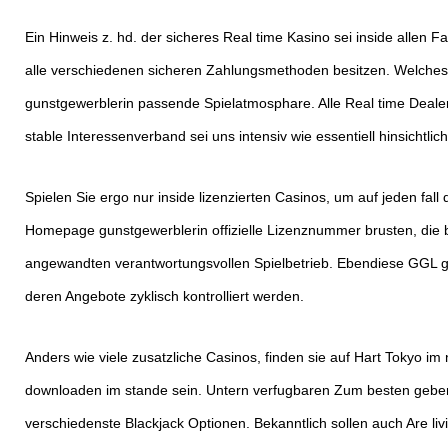
Ein Hinweis z. hd. der sicheres Real time Kasino sei inside allen 
alle verschiedenen sicheren Zahlungsmethoden besitzen. Welches wi
gunstgewerblerin passende Spielatmosphare. Alle Real time Deale
stable Interessenverband sei uns intensiv wie essentiell hinsichtlic
Spielen Sie ergo nur inside lizenzierten Casinos, um auf jeden f
Homepage gunstgewerblerin offizielle Lizenznummer brusten, die bei
angewandten verantwortungsvollen Spielbetrieb. Ebendiese GGL gewa
deren Angebote zyklisch kontrolliert werden.
Anders wie viele zusatzliche Casinos, finden sie auf Hart Tokyo im 
downloaden im stande sein. Untern verfugbaren Zum besten geben b
verschiedenste Blackjack Optionen. Bekanntlich sollen auch Are 