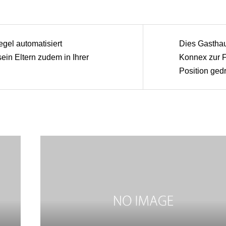
regel automatisiert
Dies Gasthau
ein Eltern zudem in Ihrer
Konnex zur 
Position ged