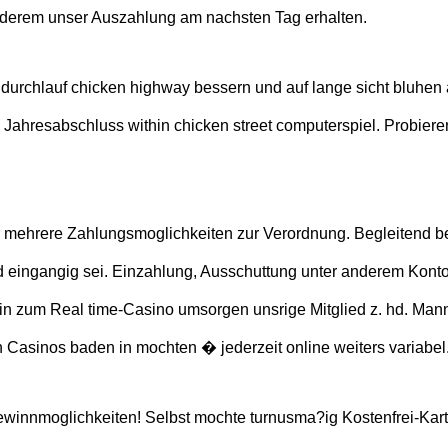
nderem unser Auszahlung am nachsten Tag erhalten.
n durchlauf chicken highway bessern und auf lange sicht bluhen
 Jahresabschluss within chicken street computerspiel. Probie
 mehrere Zahlungsmoglichkeiten zur Verordnung. Begleitend be
d eingangig sei. Einzahlung, Ausschuttung unter anderem Konto
hin zum Real time-Casino umsorgen unsrige Mitglied z. hd. Mann
 Casinos baden in mochten � jederzeit online weiters variabel
ewinnmoglichkeiten! Selbst mochte turnusma?ig Kostenfrei-Kart