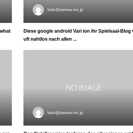
kato@sanwa-inc.jp
 what
Diese google android Vari ion ihr Spielsaal-Blog 
uft nahtlos nach allen ...
kato@sanwa-inc.jp