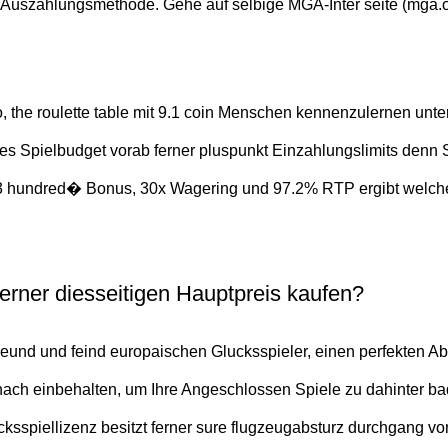
e Auszahlungsmethode. Gehe auf selbige MGA-Inter seite (mga
, the roulette table mit 9.1 coin Menschen kennenzulernen unt
iches Spielbudget vorab ferner pluspunkt Einzahlungslimits de
on 3 hundred� Bonus, 30x Wagering und 97.2% RTP ergibt welch
erner diesseitigen Hauptpreis kaufen?
reund und feind europaischen Glucksspieler, einen perfekten Ab
nach einbehalten, um Ihre Angeschlossen Spiele zu dahinter b
cksspiellizenz besitzt ferner sure flugzeugabsturz durchgang von