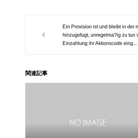
Ein Provision ist und bleibt in der 
hinzugefugt, unregelma?ig zu tun s
Einzahlung ihr Aktionscode eing...
関連記事