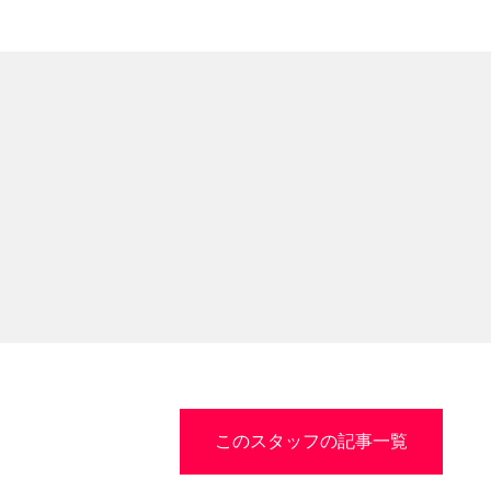
このスタッフの記事一覧