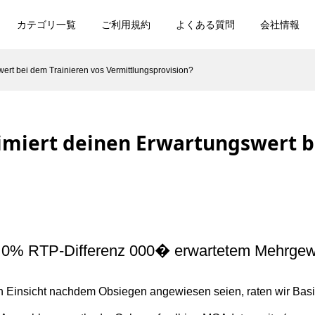
カテゴリ一覧
ご利用規約
よくある質問
会社情報
wert bei dem Trainieren vos Vermittlungsprovision?
ximiert deinen Erwartungswert b
t 0% RTP-Differenz 000� erwartetem Mehrgew
ppen Einsicht nachdem Obsiegen angewiesen seien, raten wir Bas