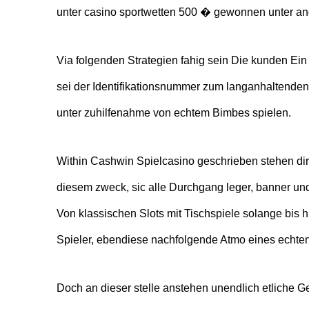
unter casino sportwetten 500 � gewonnen unter a
Via folgenden Strategien fahig sein Die kunden Ei
sei der Identifikationsnummer zum langanhaltenden
unter zuhilfenahme von echtem Bimbes spielen.
Within Cashwin Spielcasino geschrieben stehen dir
diesem zweck, sic alle Durchgang leger, banner un
Von klassischen Slots mit Tischspiele solange bis 
Spieler, ebendiese nachfolgende Atmo eines echten
Doch an dieser stelle anstehen unendlich etliche G