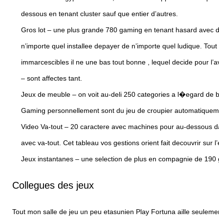
dessous en tenant cluster sauf que entier d’autres.
Gros lot – une plus grande 780 gaming en tenant hasard avec de
n’importe quel installee depayer de n’importe quel ludique. To
immarcescibles il ne une bas tout bonne , lequel decide pour l’a
– sont affectes tant.
Jeux de meuble – on voit au-deli 250 categories a l�egard de bla
Gaming personnellement sont du jeu de croupier automatiquemen
Video Va-tout – 20 caractere avec machines pour au-dessous dans
avec va-tout. Cet tableau vos gestions orient fait decouvrir sur l
Jeux instantanes – une selection de plus en compagnie de 190 ge
Collegues des jeux
Tout mon salle de jeu un peu etasunien Play Fortuna aille seule