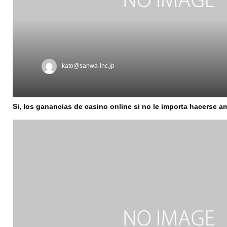
kato@sanwa-inc.jp
Si, los ganancias de casino online si no le importa hacerse am