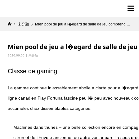

未分類
Mien pool de jeu a l�egard de salle de jeu comprend environ 6900 jeu en tenant eventualite un tantinet
Mien pool de jeu a l�egard de salle de je
2026.06.05
未分類
Classe de gaming
La gamme continue inlassablement abolie a clarte pour a l�egard d
ligne canadien Play Fortuna fascine peu i� peu avec nouveaux cogni
accumules chez dissemblables categories:
Machines dans thunes – une belle collection encore en compagn
citron et de l’Egypte ancienne, ou autre vos appareil a sous p