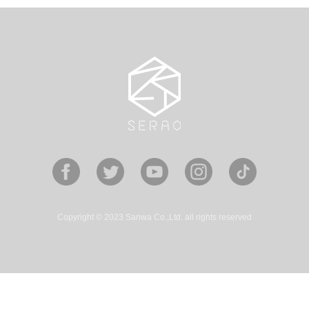
Copyright © 2023 Sanwa Co.,Ltd. all rights reserved