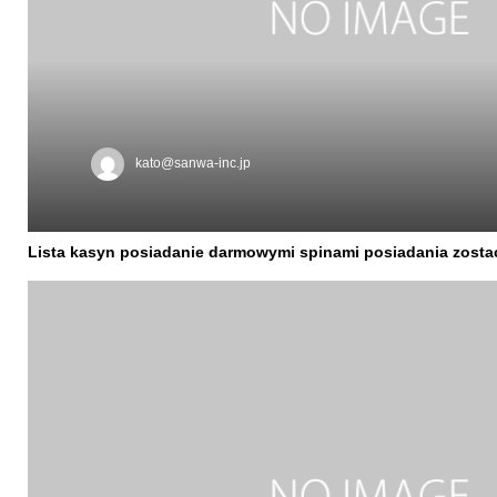
kato@sanwa-inc.jp
Lista kasyn posiadanie darmowymi spinami posiadania zostac