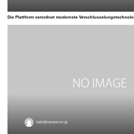
Die Plattform verordnet modernste Verschlusselungstechnologi
kato@sanwa-inc.jp