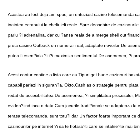
Acestea au fost deja am spus, un entuziast cazino telecomanda care a
inaintea ecranului la cheltuieli reale. Spre deosebire de cazinourile 
pariu ?i adrenalina, dar cu ?ansa reala de a merge shell out financia
preia casino Outback on numerar real, adaptate nevoilor De asemenea
putea fi esen?iala ?i i?i maximiza sentimentul De asemenea, ?i pro
Acest contur contine o lista care au Tipuri get bune cazinouri baz
capabil pariezi in siguran?a. Okto.Cash as o strategie pentru plata
redat de accesibilitatea De asemenea, ?i simplitatea procesului, Majo
eviden?iind inca o data Cum jocurile tradi?ionale se adapteaza la ce
terasa telecomanda, sunt totu?i dar Un factor foarte important ce demn
cazinourilor pe internet ?i sa te hotara?ti care se intalne?te mai bi