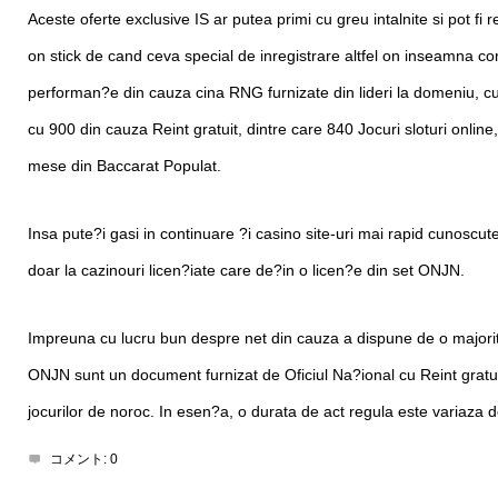
Aceste oferte exclusive IS ar putea primi cu greu intalnite si pot fi
on stick de cand ceva special de inregistrare altfel on inseamna comp
performan?e din cauza cina RNG furnizate din lideri la domeniu, cu
cu 900 din cauza Reint gratuit, dintre care 840 Jocuri sloturi onli
mese din Baccarat Populat.
Insa pute?i gasi in continuare ?i casino site-uri mai rapid cunoscu
doar la cazinouri licen?iate care de?in o licen?e din set ONJN.
Impreuna cu lucru bun despre net din cauza a dispune de o majorita
ONJN sunt un document furnizat de Oficiul Na?ional cu Reint gratui
jocurilor de noroc. In esen?a, o durata de act regula este variaza 
コメント:
0