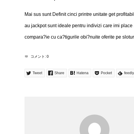
Mai sus sunt Definit cinci printre unitate get profit
au jackpot sunt ideale pentru indivizi care imi place
compara?ie cu ca?tigurile obi?nuite oferite pe sloturi.
コメント:
0
Tweet
Share
Hatena
Pocket
feedly