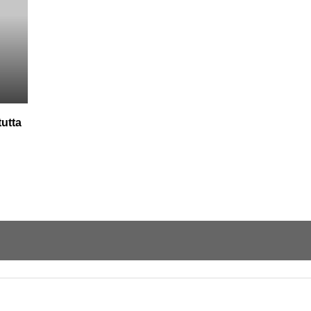
tutta