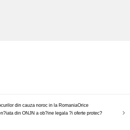
ocurilor din cauza noroc in la RomaniaOrice
en?iata din ONJN a ob?ine legala ?i oferte protec?