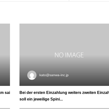
kato@sanwa-inc.jp
m sai
Bei der ersten Einzahlung weiters zweiten Einza
soll ein jeweilige Spini...