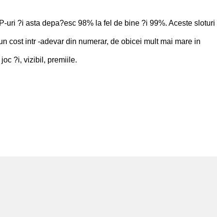
RTP-uri ?i asta depa?esc 98% la fel de bine ?i 99%. Aceste sloturi
 un cost intr -adevar din numerar, de obicei mult mai mare in
oc ?i, vizibil, premiile.