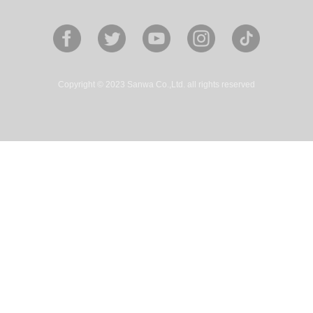
Copyright © 2023 Sanwa Co.,Ltd. all rights reserved