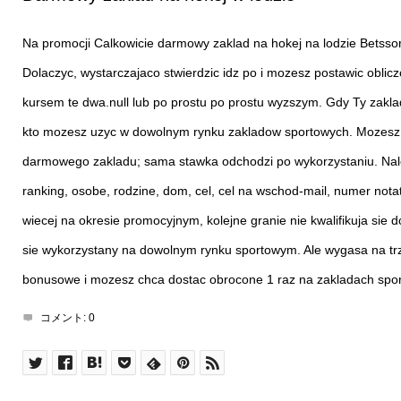
Na promocji Calkowicie darmowy zaklad na hokej na lodzie Betsso
Dolaczyc, wystarczajaco stwierdzic idz po i mozesz postawic obli
kursem te dwa.null lub po prostu po prostu wyzszym. Gdy Ty zakl
kto mozesz uzyc w dowolnym rynku zakladow sportowych. Mozesz uz
darmowego zakladu; sama stawka odchodzi po wykorzystaniu. Nalez
ranking, osobe, rodzine, dom, cel, cel na wschod-mail, numer notat
wiecej na okresie promocyjnym, kolejne granie nie kwalifikuja sie 
sie wykorzystany na dowolnym rynku sportowym. Ale wygasa na trz
bonusowe i mozesz chca dostac obrocone 1 raz na zakladach spor
コメント:
0