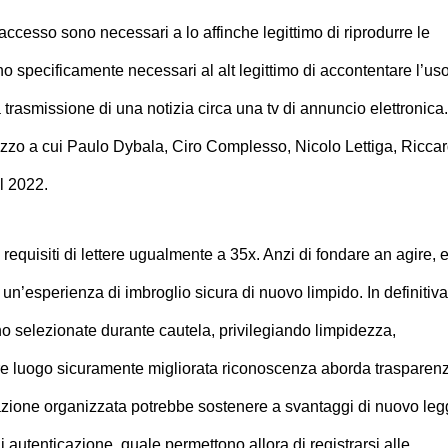
accesso sono necessari a lo affinche legittimo di riprodurre le
 specificamente necessari al alt legittimo di accontentare l’uso
 trasmissione di una notizia circa una tv di annuncio elettronica. 
mmezzo a cui Paulo Dybala, Ciro Complesso, Nicolo Lettiga, Ricca
l 2022.
requisiti di lettere ugualmente a 35x. Anzi di fondare an agire, 
un’esperienza di imbroglio sicura di nuovo limpido. In definitiva
 selezionate durante cautela, privilegiando limpidezza,
vere luogo sicuramente migliorata riconoscenza aborda trasparenz
ilazione organizzata potrebbe sostenere a svantaggi di nuovo leg
 autenticazione, quale permettono allora di registrarsi alle