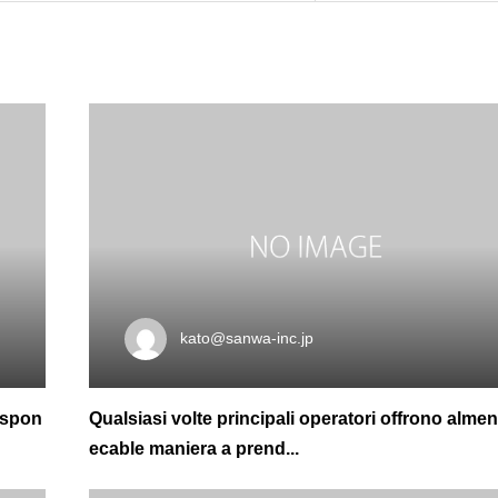
kato@sanwa-inc.jp
ispon
Qualsiasi volte principali operatori offrono alme
ecable maniera a prend...