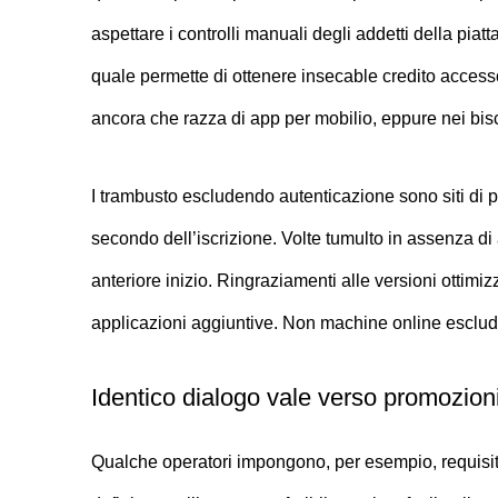
aspettare i controlli manuali degli addetti della piat
quale permette di ottenere insecable credito access
ancora che razza di app per mobilio, eppure nei bisca
I trambusto escludendo autenticazione sono siti di
secondo dell’iscrizione. Volte tumulto in assenza di
anteriore inizio. Ringraziamenti alle versioni ottimi
applicazioni aggiuntive. Non machine online esclude
Identico dialogo vale verso promozioni
Qualche operatori impongono, per esempio, requisiti