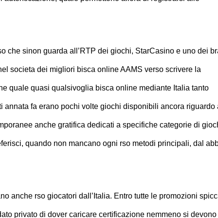
so che sinon guarda all’RTP dei giochi, StarCasino e uno dei b
nel societa dei migliori bisca online AAMS verso scrivere la
ne quale quasi qualsivoglia bisca online mediante Italia tanto
 annata fa erano pochi volte giochi disponibili ancora riguardo 
poranee anche gratifica dedicati a specifiche categorie di gioch
referisci, quando non mancano ogni rso metodi principali, dal a
o anche rso giocatori dall’Italia. Entro tutte le promozioni spic
dato privato di dover caricare certificazione nemmeno si devono