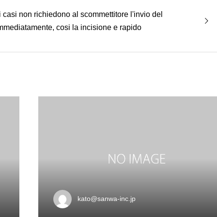
 casi non richiedono al scommettitore l'invio del
mediatamente, cosi la incisione e rapido
kato@sanwa-inc.jp