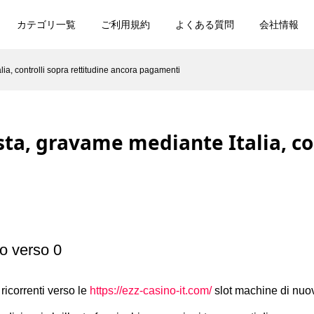
カテゴリ一覧
ご利用規約
よくある質問
会社情報
lia, controlli sopra rettitudine ancora pagamenti
sta, gravame mediante Italia, co
so verso 0
 ricorrenti verso le
https://ezz-casino-it.com/
slot machine di nuovo