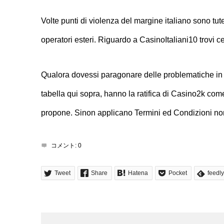
Volte punti di violenza del margine italiano sono t
operatori esteri. Riguardo a CasinoItaliani10 trovi ce
Qualora dovessi paragonare delle problematiche in gl
tabella qui sopra, hanno la ratifica di Casino2k come
propone. Sinon applicano Termini ed Condizioni nonch
コメント:
0
Tweet
Share
Hatena
Pocket
feedly