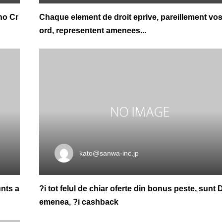
no Cr
Chaque element de droit eprive, pareillement vo
ord, representent amenees...
kato@sanwa-inc.jp
nts a
?i tot felul de chiar oferte din bonus peste, sunt 
emenea, ?i cashback