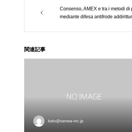
Consenso, AMEX e tra i metodi di p
mediante difesa antifrode addirittur
関連記事
kato@sanwa-inc.jp