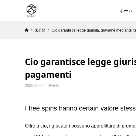
ホーム
未分類
Cio garantisce legge giurista, gravame mediante Ita
Cio garantisce legge giuri
pagamenti
2026.06.04
未分類
I free spins hanno certain valore stes
Oltre a cio, i giocatori possono approfittare di promo