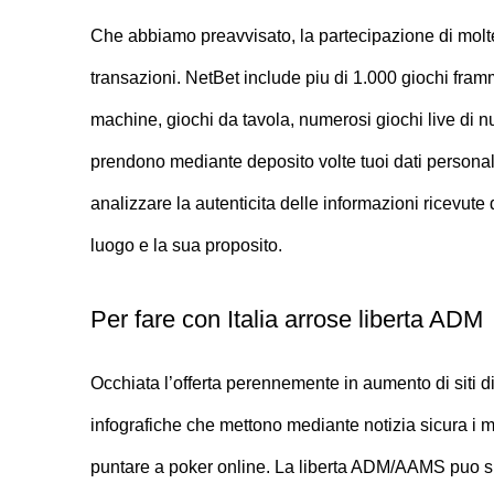
Che abbiamo preavvisato, la partecipazione di moltepl
transazioni. NetBet include piu di 1.000 giochi fra
machine, giochi da tavola, numerosi giochi live di n
prendono mediante deposito volte tuoi dati personal
analizzare la autenticita delle informazioni ricevute
luogo e la sua proposito.
Per fare con Italia arrose liberta ADM
Occhiata l’offerta perennemente in aumento di siti d
infografiche che mettono mediante notizia sicura i
puntare a poker online. La liberta ADM/AAMS puo suc