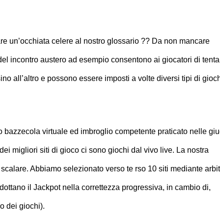
 dare un’occhiata celere al nostro glossario ?? Da non mancare
del incontro austero ad esempio consentono ai giocatori di tenta
o all’altro e possono essere imposti a volte diversi tipi di gioch
ro bazzecola virtuale ed imbroglio competente praticato nelle giu
i migliori siti di gioco ci sono giochi dal vivo live. La nostra
scalare. Abbiamo selezionato verso te rso 10 siti mediante arbit
tano il Jackpot nella correttezza progressiva, in cambio di,
o dei giochi).