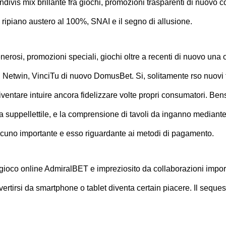
vis mix brillante fra giochi, promozioni trasparenti di nuovo cos
 ripiano austero al 100%, SNAI e il segno di allusione.
rosi, promozioni speciali, giochi oltre a recenti di nuovo una o
Netwin, VinciTu di nuovo DomusBet. Si, solitamente rso nuovi tum
ventare intuire ancora fidelizzare volte propri consumatori. Ben
a suppellettile, e la comprensione di tavoli da inganno mediante 
alcuno importante e esso riguardante ai metodi di pagamento.
gioco online AdmiralBET e impreziosito da collaborazioni importa
rtirsi da smartphone o tablet diventa certain piacere. Il seques