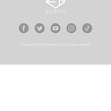
Copyright © 2023 Sanwa Co.,Ltd. all rights reserved