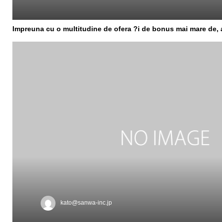
Impreuna cu o multitudine de ofera ?i de bonus mai mare de, a
kato@sanwa-inc.jp