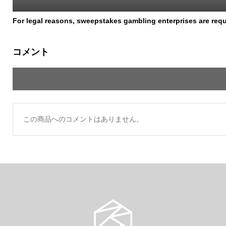
For legal reasons, sweepstakes gambling enterprises are requ
コメント
この商品へのコメントはありません。