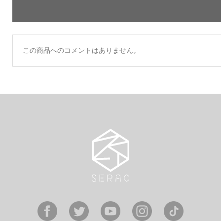
この商品へのコメントはありません。