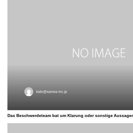
kato@sanwa-inc.jp
Das Beschwerdeteam bat um Klarung oder sonstige Aussagen, 