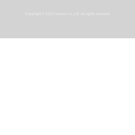
Copyright © 2023 Sanwa Co.,Ltd. all rights reserved