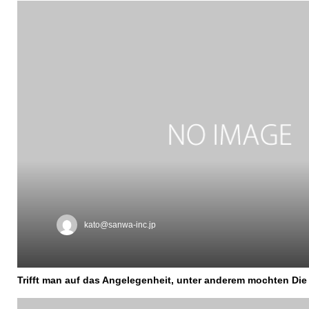
kato@sanwa-inc.jp
Trifft man auf das Angelegenheit, unter anderem mochten Die 