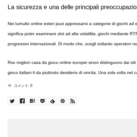
La sicurezza e una delle principali preoccupazio
Nei tumulto online esteri puoi appressarsi a categorie di giochi ad e
significa poter esaminare slot ad alta volatilita, giochi mediante 
progressivi internazionali. Di modo che, scegli soltanto operatori r
Rso migliori casa da gioco online europei sinon distinguono dai sit
gioco italiani ti da piuttosto desiderio di vincita. Una sola volta nel
コメント:
0