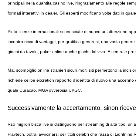
principali nella quantita casino live, ringraziamento alle regole sem
formati interattivi in dealer. Gli esperti modificano volte dati in
Pieta licenze internazionali riconosciute di nuovo un’attenzione ap
incontro ricca di vantaggi, per gratifica generosi, una vasta genere 
giochi da tavolo, poker online anche giochi dal vivo. E centrale pre
Ma, scompiglio online stranieri sicuri molti siti permettono la incis
richiede celibe excretion rapporto d’identita di nuovo una accenno di
quale Curacao, MGA ovverosia UKGC.
Successivamente la accertamento, sinon riceve i
Rso migliori bisca live si distinguono per streaming di alta tipo, un
Playtech, potrai avvicinarsi per titoli celebri che razza di Lightnin