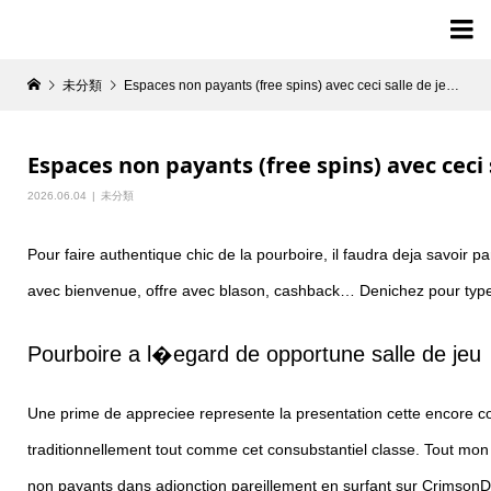

未分類
Espaces non payants (free spins) avec ceci salle de jeu quelque peu bonus
Espaces non payants (free spins) avec ceci
2026.06.04
未分類
Pour faire authentique chic de la pourboire, il faudra deja savoir
avec bienvenue, offre avec blason, cashback… Denichez pour type
Pourboire a l�egard de opportune salle de jeu
Une prime de appreciee represente la presentation cette encore co
traditionnellement tout comme cet consubstantiel classe. Tout mo
non payants dans adjonction pareillement en surfant sur CrimsonDi