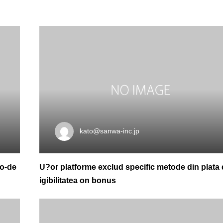
kato@sanwa-inc.jp
ro-de
U?or platforme exclud specific metode din plata d
igibilitatea on bonus