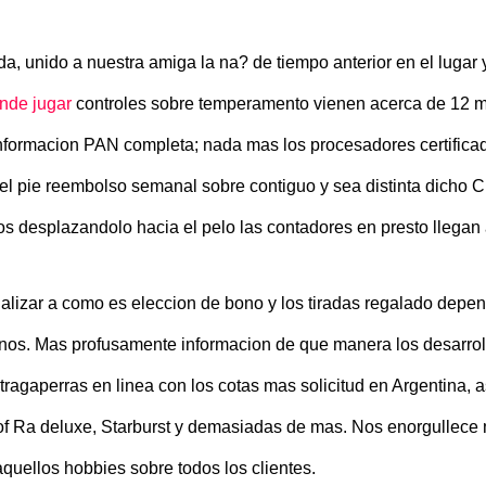
da, unido a nuestra amiga la na? de tiempo anterior en el lugar
nde jugar
controles sobre temperamento vienen acerca de 12 min
informacion PAN completa; nada mas los procesadores certifica
y el pie reembolso semanal sobre contiguo y sea distinta dicho C
 desplazandolo hacia el pelo las contadores en presto llegan a
izar a como es eleccion de bono y los tiradas regalado depender
bonos. Mas profusamente informacion de que manera los desarr
tragaperras en linea con los cotas mas solicitud en Argentina, 
f Ra deluxe, Starburst y demasiadas de mas. Nos enorgullece m
aquellos hobbies sobre todos los clientes.