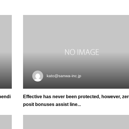
kato@sanwa-inc.jp
bendi
Effective has never been protected, however, ze
posit bonuses assist line...