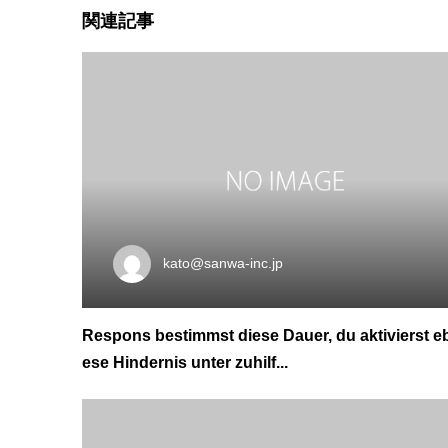
関連記事
kato@sanwa-inc.jp
Respons bestimmst diese Dauer, du aktivierst e
ese Hindernis unter zuhilf...