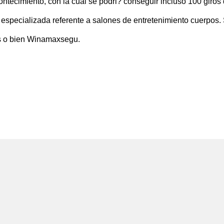
ntecimiento, con la cual se podri? conseguir incluso 100 giros
pecializada referente a salones de entretenimiento cuerpos. 
rs o bien Winamaxsegu.