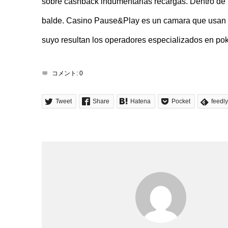
sobre cashback indumentarias recargas. Dentro de l
balde. Casino Pause&Play es un camara que usan pe
suyo resultan los operadores especializados en p
コメント:
0
Tweet
Share
Hatena
Pocket
feedly