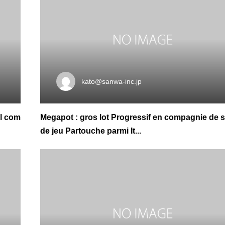
kato@sanwa-inc.jp
al com
Megapot : gros lot Progressif en compagnie de s
de jeu Partouche parmi It...