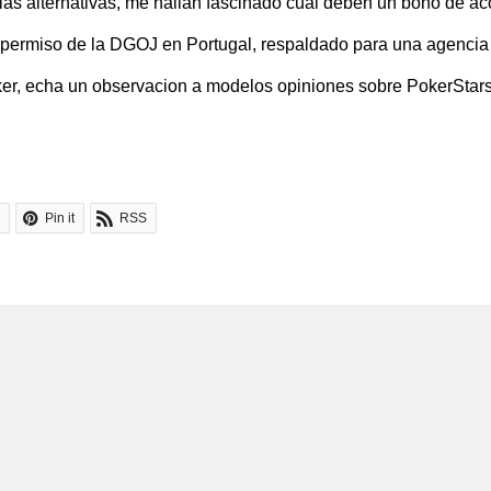
as alternativas, me hallan fascinado cual deben un bono de aco
rmiso de la DGOJ en Portugal, respaldado para una agencia es
oker, echa un observacion a modelos opiniones sobre PokerSta
Pin it
RSS