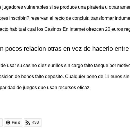
las jugadores vulnerables si se produce una pirateria u otras a
res inscribiri? reservan el recto de concluir, transformar indu
acto habitual cual los Casinos En internet ofrezcan 20 euros re
 pocos relacion otras en vez de hacerlo entre
n de usar su casino diez eurillos sin cargo falto tanque por mot
sicion de bonos falto deposito. Cualquier bono de 11 euros sin 
isparidad de juegos que usan recursos eficaz.
Pin it
RSS