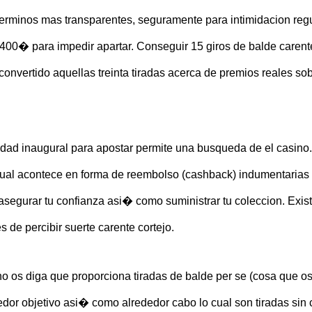
e terminos mas transparentes, seguramente para intimidacion re
400� para impedir apartar. Conseguir 15 giros de balde carente 
onvertido aquellas treinta tiradas acerca de premios reales so
tidad inaugural para apostar permite una busqueda de el casin
cual acontece en forma de reembolso (cashback) indumentarias
egurar tu confianza asi� como suministrar tu coleccion. Exist
s de percibir suerte carente cortejo.
 os diga que proporciona tiradas de balde per se (cosa que os
dedor objetivo asi� como alrededor cabo lo cual son tiradas sin