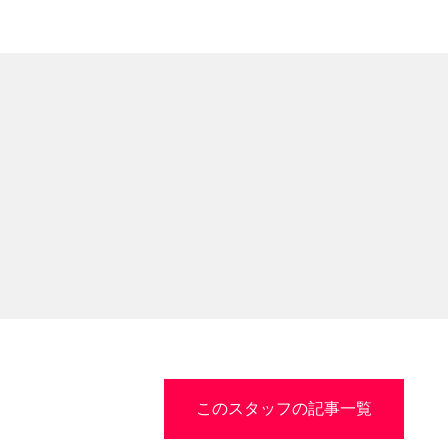
このスタッフの記事一覧