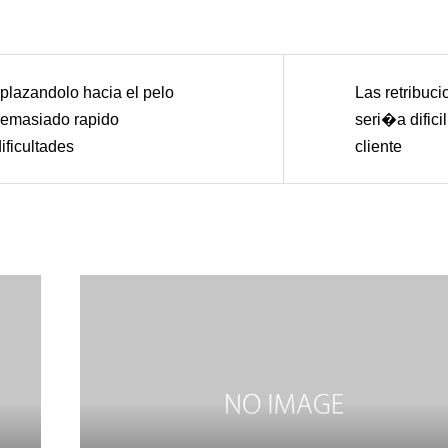
lazandolo hacia el pelo
Las retribuc
demasiado rapido
seri�a difici
ificultades
cliente