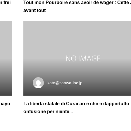
 frei
Tout mon Pourboire sans avoir de wager : Cette
avant tout
kato@sanwa-inc.jp
 payo
La liberta statale di Curacao e che e dappertutto t
onfusione per niente...