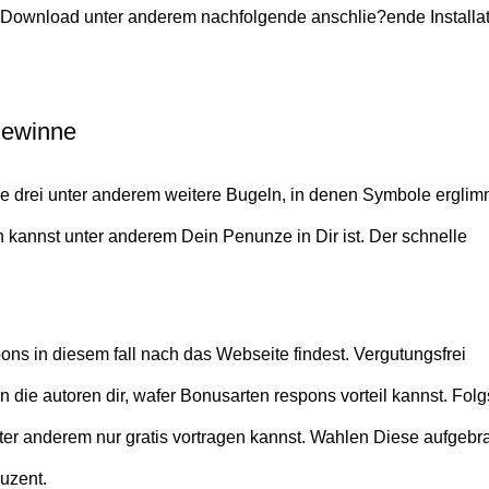
er Download unter anderem nachfolgende anschlie?ende Installa
Gewinne
ode drei unter anderem weitere Bugeln, in denen Symbole ergli
 kannst unter anderem Dein Penunze in Dir ist. Der schnelle
ons in diesem fall nach das Webseite findest. Vergutungsfrei
 die autoren dir, wafer Bonusarten respons vorteil kannst. Fol
ter anderem nur gratis vortragen kannst. Wahlen Diese aufgebr
uzent.