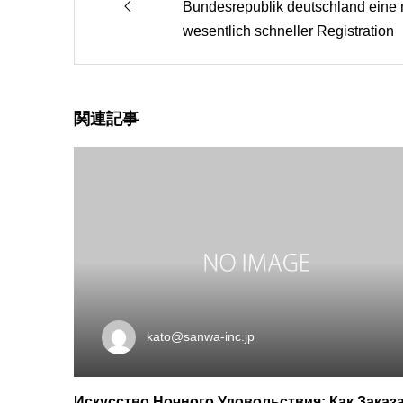
Bundesrepublik deutschland eine
wesentlich schneller Registration
関連記事
kato@sanwa-inc.jp
Искусство Ночного Удовольствия: Как Заказ