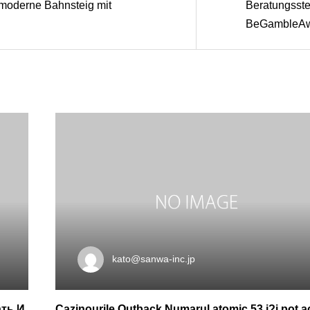
 moderne Bahnsteig mit
Beratungsst
BeGambleAwar
kato@sanwa-inc.jp
ать И
Cazinourile Outback Numarul atomic 53 i?i pot ac