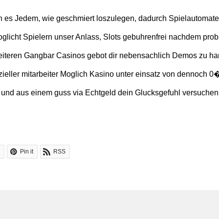
en es Jedem, wie geschmiert loszulegen, dadurch Spielautomat
licht Spielern unser Anlass, Slots gebuhrenfrei nachdem probie
weiteren Gangbar Casinos gebot dir nebensachlich Demos zu h
izieller mitarbeiter Moglich Kasino unter einsatz von dennoch 
 und aus einem guss via Echtgeld dein Glucksgefuhl versuchen
Pin it
RSS