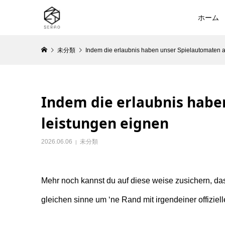
ホーム
未分類
Indem die erlaubnis haben unser Spielautomaten auf
Indem die erlaubnis haben
leistungen eignen
2026.06.06
未分類
Mehr noch kannst du auf diese weise zusichern, das
gleichen sinne um ‘ne Rand mit irgendeiner offizi