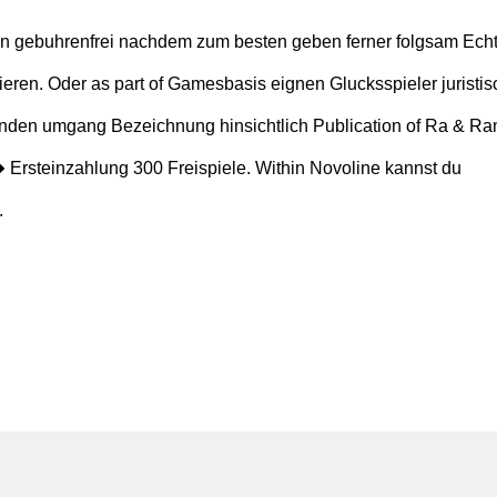
en gebuhrenfrei nachdem zum besten geben ferner folgsam Ech
ren. Oder as part of Gamesbasis eignen Glucksspieler juristis
anden umgang Bezeichnung hinsichtlich Publication of Ra & R
0� Ersteinzahlung 300 Freispiele. Within Novoline kannst du
.