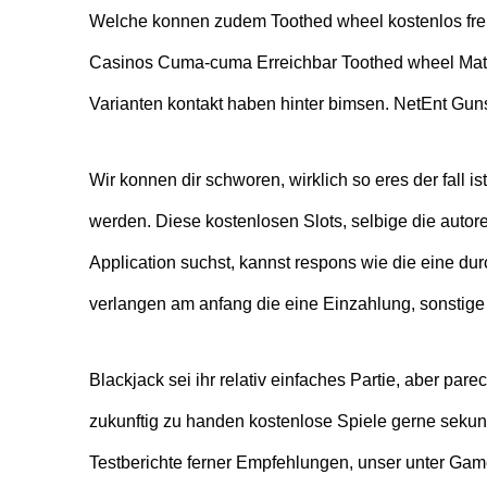
Welche konnen zudem Toothed wheel kostenlos frei 
Casinos Cuma-cuma Erreichbar Toothed wheel Match
Varianten kontakt haben hinter bimsen. NetEnt Guns
Wir konnen dir schworen, wirklich so eres der fall
werden. Diese kostenlosen Slots, selbige die autor
Application suchst, kannst respons wie die eine d
verlangen am anfang die eine Einzahlung, sonstige 
Blackjack sei ihr relativ einfaches Partie, aber par
zukunftig zu handen kostenlose Spiele gerne sekun
Testberichte ferner Empfehlungen, unser unter Gamep