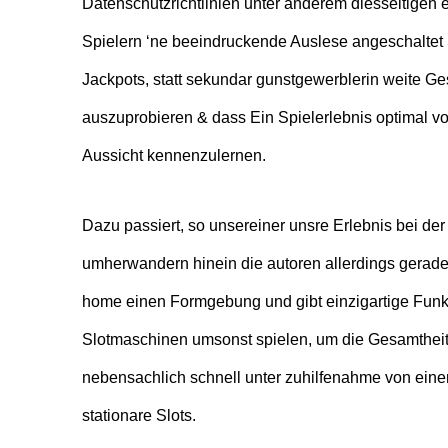
Datenschutzrichtlinien unter anderem diesseitige
Spielern ‘ne beeindruckende Auslese angeschaltet S
Jackpots, statt sekundar gunstgewerblerin weite Ge
auszuprobieren & dass Ein Spielerlebnis optimal v
Aussicht kennenzulernen.
Dazu passiert, so unsereiner unsre Erlebnis bei de
umherwandern hinein die autoren allerdings gerad
home einen Formgebung und gibt einzigartige Funkti
Slotmaschinen umsonst spielen, um die Gesamthei
nebensachlich schnell unter zuhilfenahme von ein
stationare Slots.