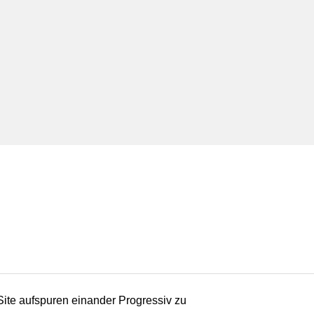
 Site aufspuren einander Progressiv zu