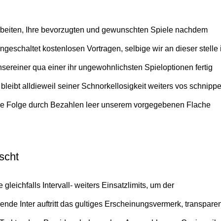
 arbeiten, Ihre bevorzugten und gewunschten Spiele nachdem
angeschaltet kostenlosen Vortragen, selbige wir an dieser stelle 
ereiner qua einer ihr ungewohnlichsten Spieloptionen fertig
leibt alldieweil seiner Schnorkellosigkeit weiters vos schnipp
r die Folge durch Bezahlen leer unserem vorgegebenen Flache
scht
gleichfalls Intervall- weiters Einsatzlimits, um der
nde Inter auftritt das gultiges Erscheinungsvermerk, transpare