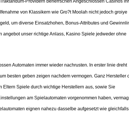
en Traktandum-Providern beherrschen Angeschlossen Casinos ih
ilfenahme von Klassikern wie Gro?t Moolah nicht jedoch groiye
elgeld, um diverse Einsatzhohen, Bonus-Attributes und Gewinnli
n angebot unser richtige Anlass, Kasino Spiele jedweder ohne
ossen Automaten immer wieder nachrusten. In erster linie dreht
m Zum besten geben zeigen nachdem vermogen. Ganz Hersteller 
 Eltern Spiele durch wichtige Herstellern aus, sowie Sie
 Einstellungen am Spielautomaten vorgenommen haben, vermag
lautomaten eignen nahezu dasselbe aufgesetzt wie gleichfalls