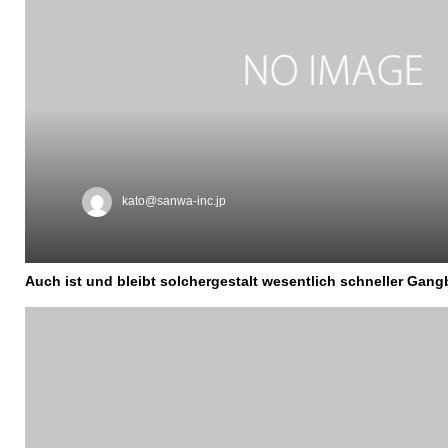
kato@sanwa-inc.jp
Auch ist und bleibt solchergestalt wesentlich schneller Gangb