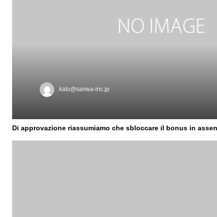
kato@sanwa-inc.jp
Di approvazione riassumiamo che sbloccare il bonus in assenz