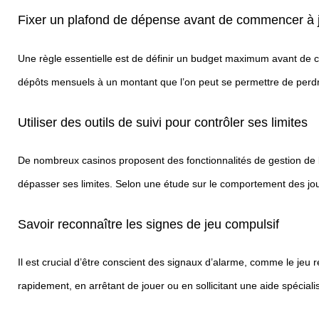
Fixer un plafond de dépense avant de commencer à 
Une règle essentielle est de définir un budget maximum avant de c
dépôts mensuels à un montant que l’on peut se permettre de perdre 
Utiliser des outils de suivi pour contrôler ses limites
De nombreux casinos proposent des fonctionnalités de gestion de ban
dépasser ses limites. Selon une étude sur le comportement des joueu
Savoir reconnaître les signes de jeu compulsif
Il est crucial d’être conscient des signaux d’alarme, comme le jeu r
rapidement, en arrêtant de jouer ou en sollicitant une aide spéciali