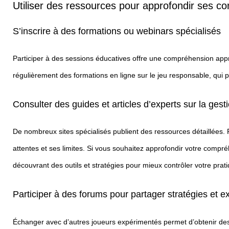
Utiliser des ressources pour approfondir ses c
S’inscrire à des formations ou webinars spécialisés
Participer à des sessions éducatives offre une compréhension appro
régulièrement des formations en ligne sur le jeu responsable, qui p
Consulter des guides et articles d’experts sur la gest
De nombreux sites spécialisés publient des ressources détaillées. 
attentes et ses limites. Si vous souhaitez approfondir votre com
découvrant des outils et stratégies pour mieux contrôler votre prati
Participer à des forums pour partager stratégies et 
Échanger avec d’autres joueurs expérimentés permet d’obtenir des a