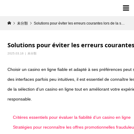

未分類
Solutions pour éviter les erreurs courantes lors de la sélection d’un casino en ligne et optimiser son expérience
Solutions pour éviter les erreurs courantes
2025.03.16
未分類
Choisir un casino en ligne fiable et adapté à ses préférences peut
des interfaces parfois peu intuitives, il est essentiel de connaître l
de la sélection d’un casino en ligne tout en améliorant votre expér
responsable.
Critères essentiels pour évaluer la fiabilité d’un casino en ligne
Stratégies pour reconnaître les offres promotionnelles fraudule