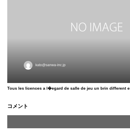
kato@sanwa-inc.jp
Tous les licences a l�egard de salle de jeu un brin different e
コメント