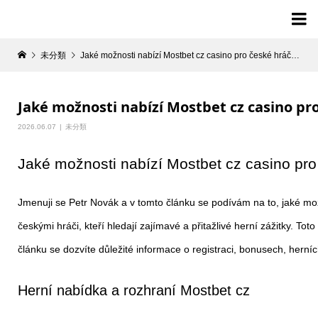

未分類
Jaké možnosti nabízí Mostbet cz casino pro české hráče v hrách s prodealery?
Jaké možnosti nabízí Mostbet cz casino pro
2026.06.07
未分類
Jaké možnosti nabízí Mostbet cz casino pro
Jmenuji se Petr Novák a v tomto článku se podívám na to, jaké mož
českými hráči, kteří hledají zajímavé a přitažlivé herní zážitky. T
článku se dozvíte důležité informace o registraci, bonusech, herníc
Herní nabídka a rozhraní Mostbet cz