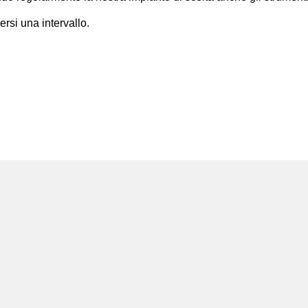
rsi una intervallo.