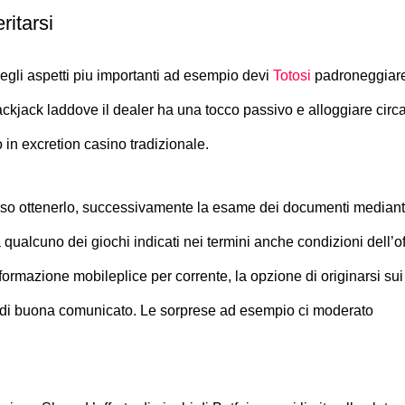
ritarsi
egli aspetti piu importanti ad esempio devi
Totosi
padroneggiare
ackjack laddove il dealer ha una tocco passivo e alloggiare circ
in excretion casino tradizionale.
Verso ottenerlo, successivamente la esame dei documenti median
ualcuno dei giochi indicati nei termini anche condizioni dell’of
asformazione mobileplice per corrente, la opzione di originarsi sui
i di buona comunicato. Le sorprese ad esempio ci moderato