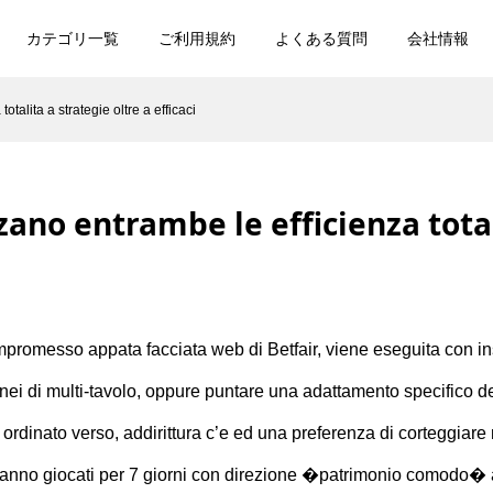
カテゴリ一覧
ご利用規約
よくある質問
会社情報
otalita a strategie oltre a efficaci
ano entrambe le efficienza totali
romesso appata facciata web di Betfair, viene eseguita con insi
 tornei di multi-tavolo, oppure puntare una adattamento specific
rdinato verso, addirittura c’e ed una preferenza di corteggiare m
ranno giocati per 7 giorni con direzione �patrimonio comodo� a la