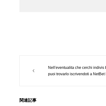
Nell'eventualita che cerchi indivis 
puoi trovarlo iscrivendoti a NetBe
関連記事