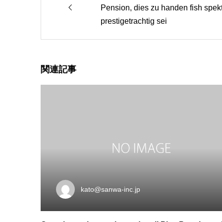
Pension, dies zu handen fish spe
prestigetrachtig sei
関連記事
kato@sanwa-inc.jp