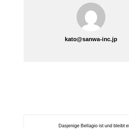
kato@sanwa-inc.jp
Dasjenige Bellagio ist und bleibt 