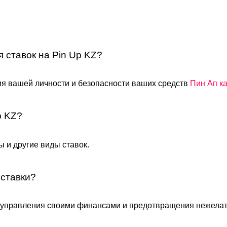
 ставок на Pin Up KZ?
ия вашей личности и безопасности ваших средств
Пин Ап к
p KZ?
ы и другие виды ставок.
 ставки?
я управления своими финансами и предотвращения нежелат