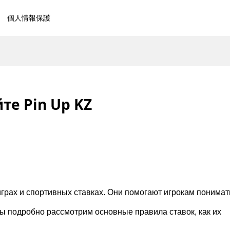
個人情報保護
те Pin Up KZ
рах и спортивных ставках. Они помогают игрокам понимать
 мы подробно рассмотрим основные правила ставок, как их