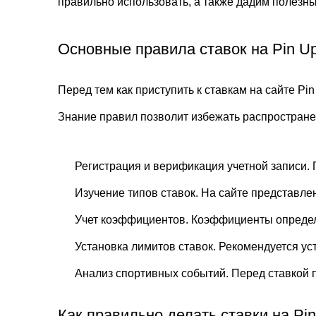
правильно использовать, а также дадим полезн
Основные правила ставок на Pin U
Перед тем как приступить к ставкам на сайте 
Знание правил позволит избежать распростране
Регистрация и верификация учетной записи. 
Изучение типов ставок. На сайте представле
Учет коэффициентов. Коэффициенты определя
Установка лимитов ставок. Рекомендуется ус
Анализ спортивных событий. Перед ставкой 
Как правильно делать ставки на Pi