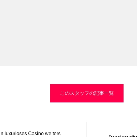
このスタッフの記事一覧
ein luxurioses Casino weiters