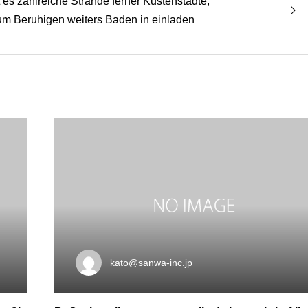
 es zahlreiche Strande ferner Kustenstadte,
m Beruhigen weiters Baden in einladen
kato@sanwa-inc.jp