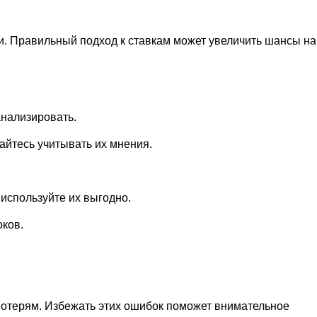
и. Правильный подход к ставкам может увеличить шансы на
анализировать.
райтесь учитывать их мнения.
 используйте их выгодно.
оков.
отерям. Избежать этих ошибок поможет внимательное