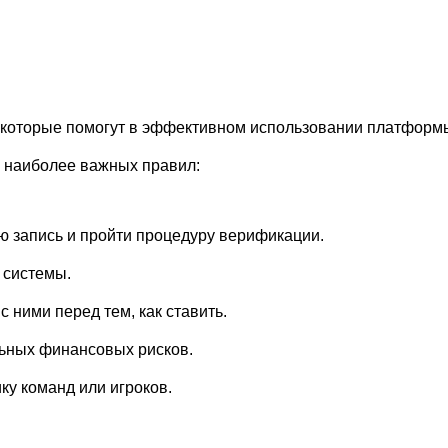
и, которые помогут в эффективном использовании платформ
з наиболее важных правил:
ую запись и пройти процедуру верификации.
 системы.
ними перед тем, как ставить.
льных финансовых рисков.
ку команд или игроков.