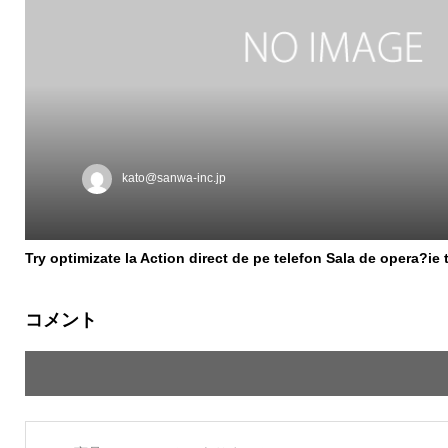
kato@sanwa-inc.jp
Try optimizate la Action direct de pe telefon Sala de opera?ie ta
コメント