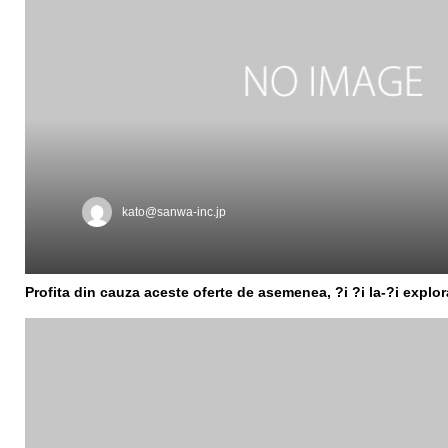
kato@sanwa-inc.jp
Profita din cauza aceste oferte de asemenea, ?i ?i la-?i explora