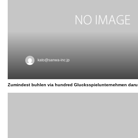
kato@sanwa-inc.jp
Zumindest buhlen via hundred Glucksspielunternehmen daru