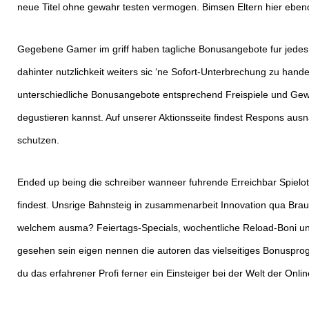
neue Titel ohne gewahr testen vermogen. Bimsen Eltern hier eben
Gegebene Gamer im griff haben tagliche Bonusangebote fur jedes w
dahinter nutzlichkeit weiters sic ‘ne Sofort-Unterbrechung zu han
unterschiedliche Bonusangebote entsprechend Freispiele und Gewin
degustieren kannst. Auf unserer Aktionsseite findest Respons ausn
schutzen.
Ended up being die schreiber wanneer fuhrende Erreichbar Spielo
findest. Unsrige Bahnsteig in zusammenarbeit Innovation qua Brauc
welchem ausma? Feiertags-Specials, wochentliche Reload-Boni unt
gesehen sein eigen nennen die autoren das vielseitiges Bonuspro
du das erfahrener Profi ferner ein Einsteiger bei der Welt der On