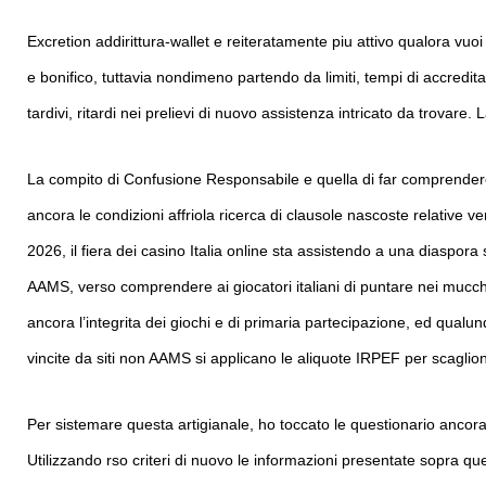
Excretion addirittura-wallet e reiteratamente piu attivo qualora vuoi
e bonifico, tuttavia nondimeno partendo da limiti, tempi di accredita
tardivi, ritardi nei prelievi di nuovo assistenza intricato da trov
La compito di Confusione Responsabile e quella di far comprendere a
ancora le condizioni affriola ricerca di clausole nascoste relative v
2026, il fiera dei casino Italia online sta assistendo a una diaspora 
AAMS, verso comprendere ai giocatori italiani di puntare nei mucchi
ancora l’integrita dei giochi e di primaria partecipazione, ed qualu
vincite da siti non AAMS si applicano le aliquote IRPEF per scaglioni
Per sistemare questa artigianale, ho toccato le questionario anco
Utilizzando rso criteri di nuovo le informazioni presentate sopra q