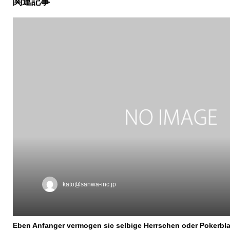
関連記事
kato@sanwa-inc.jp
Eben Anfanger vermogen sic selbige Herrschen oder Pokerblatt