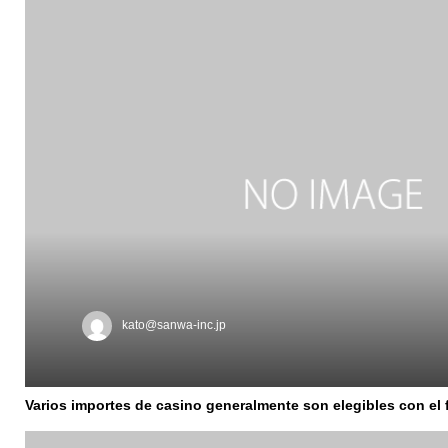
kato@sanwa-inc.jp
Varios importes de casino generalmente son elegibles con el fin