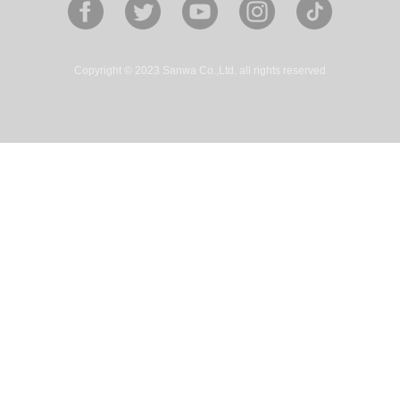
Copyright © 2023 Sanwa Co.,Ltd. all rights reserved