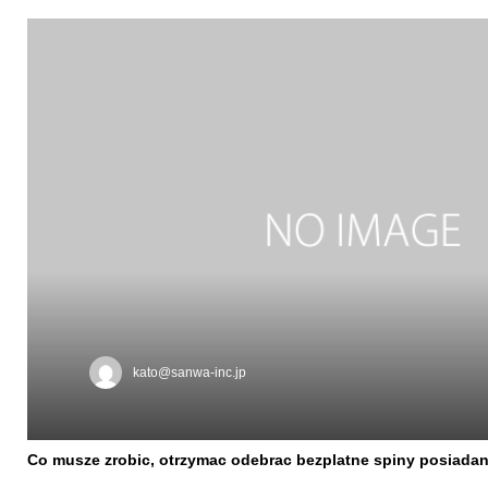
kato@sanwa-inc.jp
Co musze zrobic, otrzymac odebrac bezplatne spiny posiadani