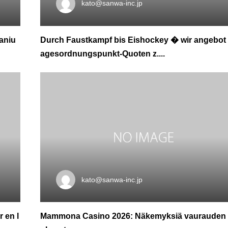
kato@sanwa-inc.jp
zaniu
Durch Faustkampf bis Eishockey � wir angebot 
agesordnungspunkt-Quoten z....
kato@sanwa-inc.jp
 en l
Mammona Casino 2026: Näkemyksiä vaurauden