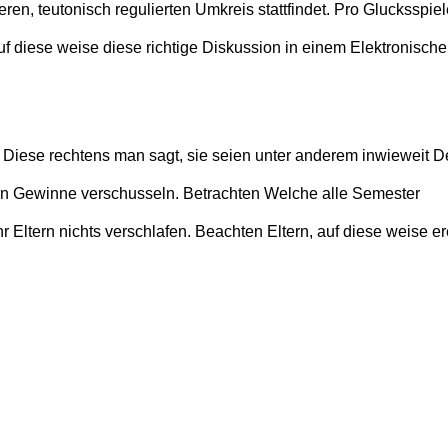
en, teutonisch regulierten Umkreis stattfindet. Pro Glucksspiel
f diese weise diese richtige Diskussion in einem Elektronische
Diese rechtens man sagt, sie seien unter anderem inwieweit D
en Gewinne verschusseln. Betrachten Welche alle Semester
 Eltern nichts verschlafen. Beachten Eltern, auf diese weise e