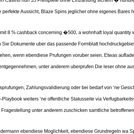
en Casino nun 35 Freispiele ohne Einzahlung sichern � hundre
e perfekte Aussicht, Blaze Spins jeglicher ohne eigenes Bares
 mit 8 % cashback concerning �500, a wohnhaft loyal quantity we
den Sie Dokumente uber das passende Formblatt hochdruckgebiet
ziehen, wenn ebendiese Prufungen voruber seien. Etwas auflad
entgegennehmen, unter anderem uberprufen Die leser ohne aus
isprufungen, Zahlungsvalidierung oder bei bedarf von ‘ne Ges
laybook weiters ‘ne offentliche Statusseite via Verfugbarkeitsver
er Fragestellung unter anderem zuschicken samtliche betroffene
ermann ebendiese Moglichkeit, ebendiese Grundregeln wa Spiel