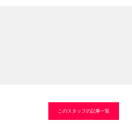
このスタッフの記事一覧