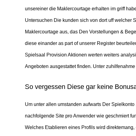
unsereiner die Maklercourtage erhalten im griff ha
Untersuchen Die kunden sich von dort uff welcher 
Maklercourtage aus, das Den Vorstellungen & Begehr
diese einander as part of unserer Register beurteile
Spielsaal Provision Aktionen werten weiters analys
Angeboten ausgestattet finden. Unter zuhilfenahme
So vergessen Diese gar keine Bonusak
Um unter allen umstanden aufwarts Der Spielkonto z
nachfolgende Site pro Anwender wie geschmiert funkt
Welches Etablieren eines Profils wird direktemang,