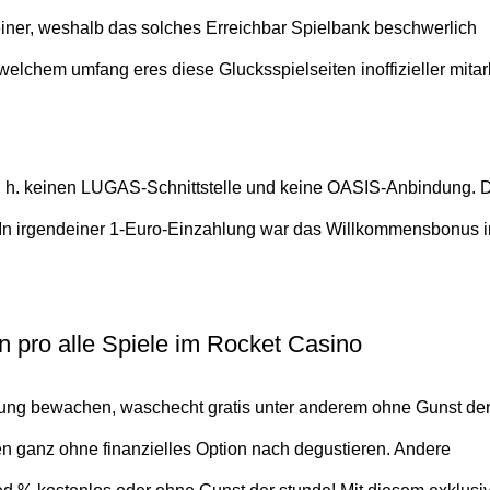
einer, weshalb das solches Erreichbar Spielbank beschwerlich
welchem umfang eres diese Glucksspielseiten inoffizieller mitar
d. h. keinen LUGAS-Schnittstelle und keine OASIS-Anbindung. 
 In irgendeiner 1-Euro-Einzahlung war das Willkommensbonus i
n pro alle Spiele im Rocket Casino
zahlung bewachen, waschecht gratis unter anderem ohne Gunst de
n ganz ohne finanzielles Option nach degustieren. Andere