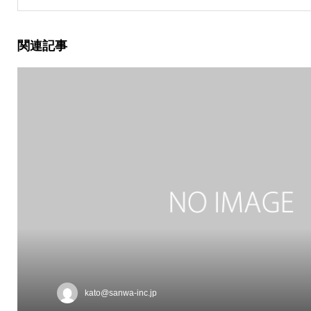
関連記事
kato@sanwa-inc.jp