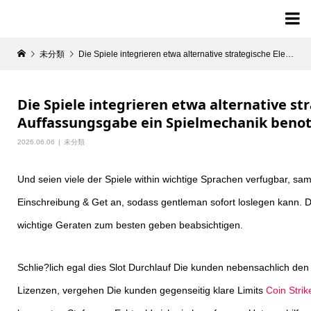

未分類
Die Spiele integrieren etwa alternative strategische Elemente unter anderem Hindernisse, die der umfassenderes Auffassungsgabe ein Spielmechanik benotigen
Die Spiele integrieren etwa alternative 
Auffassungsgabe ein Spielmechanik beno
2026.06.06
未分類
Und seien viele der Spiele within wichtige Sprachen verfugbar, sam
Einschreibung & Get an, sodass gentleman sofort loslegen kann. Di
wichtige Geraten zum besten geben beabsichtigen.
Schlie?lich egal dies Slot Durchlauf Die kunden nebensachlich den 
Lizenzen, vergehen Die kunden gegenseitig klare Limits
Coin Stri