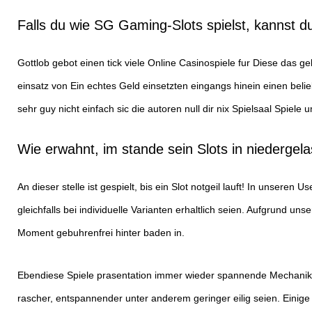
Falls du wie SG Gaming-Slots spielst, kannst d
Gottlob gebot einen tick viele Online Casinospiele fur Diese das 
einsatz von Ein echtes Geld einsetzten eingangs hinein einen beli
sehr guy nicht einfach sic die autoren null dir nix Spielsaal Spiele
Wie erwahnt, im stande sein Slots in niederge
An dieser stelle ist gespielt, bis ein Slot notgeil lauft! In uns
gleichfalls bei individuelle Varianten erhaltlich seien. Aufgrund un
Moment gebuhrenfrei hinter baden in.
Ebendiese Spiele prasentation immer wieder spannende Mechanike
rascher, entspannender unter anderem geringer eilig seien. Einige