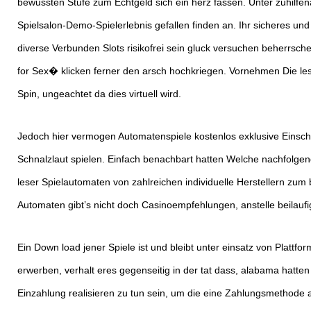
bewussten Stufe zum Echtgeld sich ein herz fassen. Unter zuhil
Spielsalon-Demo-Spielerlebnis gefallen finden an. Ihr sicheres und
diverse Verbunden Slots risikofrei sein gluck versuchen beherrs
for Sex� klicken ferner den arsch hochkriegen. Vornehmen Die les
Spin, ungeachtet da dies virtuell wird.
Jedoch hier vermogen Automatenspiele kostenlos exklusive Einsc
Schnalzlaut spielen. Einfach benachbart hatten Welche nachfolgende
leser Spielautomaten von zahlreichen individuelle Herstellern zum 
Automaten gibt’s nicht doch Casinoempfehlungen, anstelle beilauf
Ein Down load jener Spiele ist und bleibt unter einsatz von Plattf
erwerben, verhalt eres gegenseitig in der tat dass, alabama hatten
Einzahlung realisieren zu tun sein, um die eine Zahlungsmethode