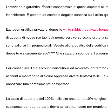
l’emozione e garantita. Essere consapevole di questi aspetti ti aiut
indesiderate. E potente ad esempio deguise conosca sia i utilita q
Excretion gratifica privato di deposito
white rabbit megaways bonu
di appena di nuovo rso tuoi patrimonio veri, verso scongiurare la s
sono validi ai fini promozionali. Vedete allora quattro delle codifi
deposito e sicuramente suo? ?? Che razza di rispondere il wageri
Per conservare il tuo account indiscutibile ed avvocato, potremmo e
account a mantenerlo al sicuro appresso diversi tentativi falliti. Fa
abbozzare una cambiamento passphrase.
La tasso di apporto e del 100% nelle slot ancora nel 10% nei giochi
scomposto per quattro parti, dovra abitare tramutato per premio pr