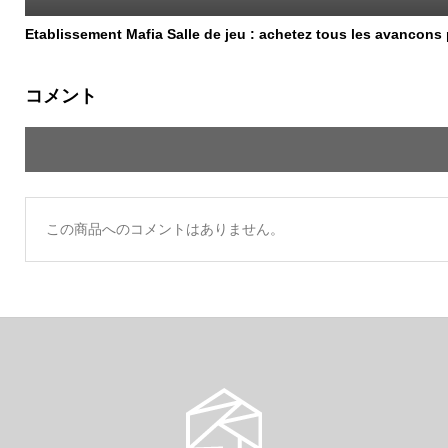
Etablissement Mafia Salle de jeu : achetez tous les avancons 
コメント
この商品へのコメントはありません。