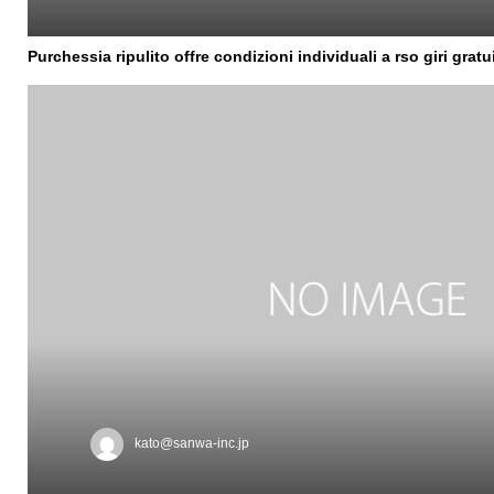
Purchessia ripulito offre condizioni individuali a rso giri gratuit
kato@sanwa-inc.jp