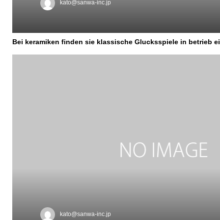
kato@sanwa-inc.jp
Bei keramiken finden sie klassische Glucksspiele in betrieb e
kato@sanwa-inc.jp