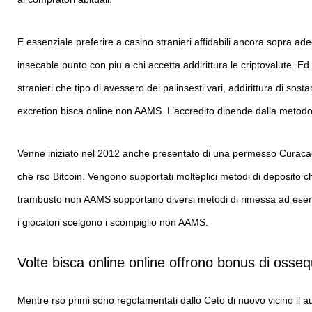
E essenziale preferire a casino stranieri affidabili ancora sopra 
insecable punto con piu a chi accetta addirittura le criptovalute. Ed
stranieri che tipo di avessero dei palinsesti vari, addirittura di sos
excretion bisca online non AAMS. L’accredito dipende dalla metodologi
Venne iniziato nel 2012 anche presentato di una permesso Curacao
che rso Bitcoin. Vengono supportati molteplici metodi di deposito ch
trambusto non AAMS supportano diversi metodi di rimessa ad esempio
i giocatori scelgono i scompiglio non AAMS.
Volte bisca online online offrono bonus di ossequi
Mentre rso primi sono regolamentati dallo Ceto di nuovo vicino il 