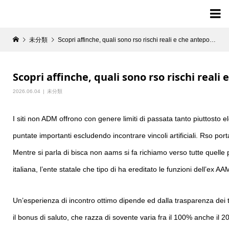

未分類
Scopri affinche, quali sono rso rischi reali e che anteporre una piattaforma estera sicura ancora affidabile
Scopri affinche, quali sono rso rischi real
2026.06.04
未分類
I siti non ADM offrono con genere limiti di passata tanto piuttosto e
puntate importanti escludendo incontrare vincoli artificiali. Rso por
Mentre si parla di bisca non aams si fa richiamo verso tutte quell
italiana, l’ente statale che tipo di ha ereditato le funzioni dell’ex
Un’esperienza di incontro ottimo dipende ed dalla trasparenza dei 
il bonus di saluto, che razza di sovente varia fra il 100% anche il 