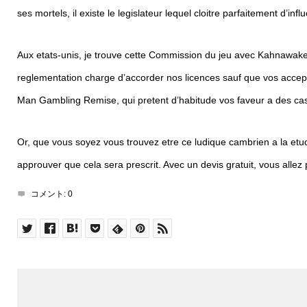
ses mortels, il existe le legislateur lequel cloitre parfaitement d’infl
Aux etats-unis, je trouve cette Commission du jeu avec Kahnawake
reglementation charge d’accorder nos licences sauf que vos acceptai
Man Gambling Remise, qui pretent d’habitude vos faveur a des cas
Or, que vous soyez vous trouvez etre ce ludique cambrien a la etude
approuver que cela sera prescrit. Avec un devis gratuit, vous allez 
コメント:
0