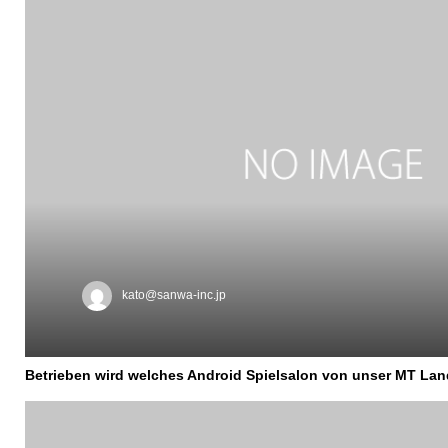
kato@sanwa-inc.jp
Betrieben wird welches Android Spielsalon von unser MT Lan