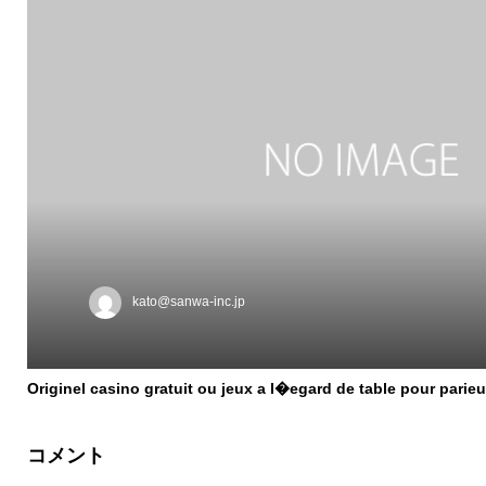
kato@sanwa-inc.jp
Originel casino gratuit ou jeux a l�egard de table pour parieu
コメント