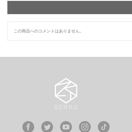
この商品へのコメントはありません。