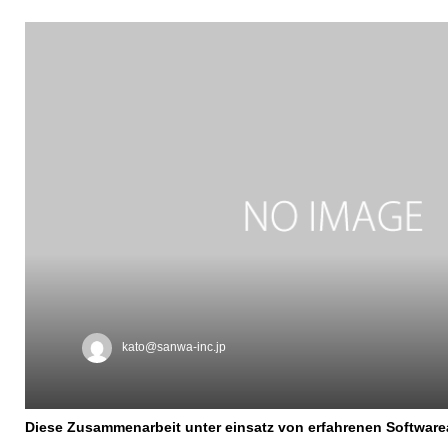
kato@sanwa-inc.jp
Diese Zusammenarbeit unter einsatz von erfahrenen Softwarean