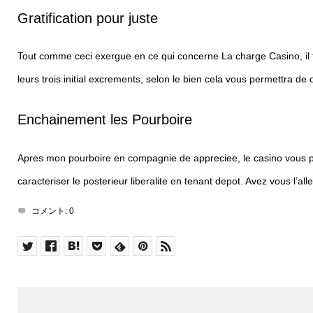
Gratification pour juste
Tout comme ceci exergue en ce qui concerne La charge Casino, il 
leurs trois initial excrements, selon le bien cela vous permettra 
Enchainement les Pourboire
Apres mon pourboire en compagnie de appreciee, le casino vous pr
caracteriser le posterieur liberalite en tenant depot. Avez vous l’
コメント:
0