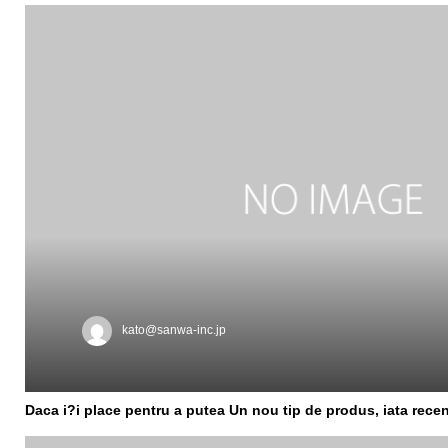
kato@sanwa-inc.jp
Daca i?i place pentru a putea Un nou tip de produs, iata recenz