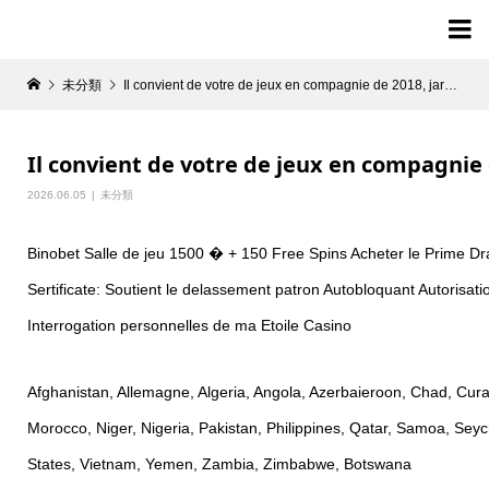

未分類
Il convient de votre de jeux en compagnie de 2018, jardin de l’operateur Play Logia N
Il convient de votre de jeux en compagnie 
2026.06.05
未分類
Binobet Salle de jeu 1500 � + 150 Free Spins Acheter le Prime Dr
Sertificate: Soutient le delassement patron Autobloquant Autoris
Interrogation personnelles de ma Etoile Casino
Afghanistan, Allemagne, Algeria, Angola, Azerbaieroon, Chad, Curac
Morocco, Niger, Nigeria, Pakistan, Philippines, Qatar, Samoa, Seyc
States, Vietnam, Yemen, Zambia, Zimbabwe, Botswana