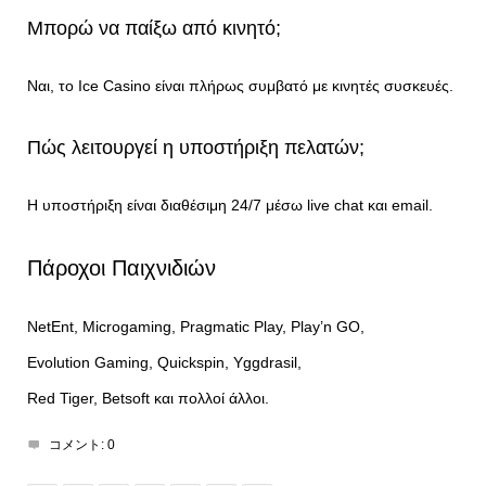
Μπορώ να παίξω από κινητό;
Ναι, το Ice Casino είναι πλήρως συμβατό με κινητές συσκευές.
Πώς λειτουργεί η υποστήριξη πελατών;
Η υποστήριξη είναι διαθέσιμη 24/7 μέσω live chat και email.
Πάροχοι Παιχνιδιών
NetEnt, Microgaming, Pragmatic Play, Play’n GO,
Evolution Gaming, Quickspin, Yggdrasil,
Red Tiger, Betsoft και πολλοί άλλοι.
コメント:
0