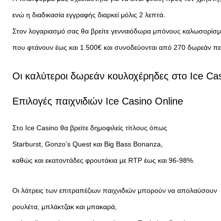
ενώ η διαδικασία εγγραφής διαρκεί μόλις 2 λεπτά.
Στον λογαριασμό σας θα βρείτε γενναιόδωρα μπόνους καλωσορίσ
που φτάνουν έως και 1.500€ και συνοδεύονται από 270 δωρεάν πε
Οι καλύτεροι δωρεάν κουλοχέρηδες στο Ice Ca
Επιλογές παιχνιδιών Ice Casino Online
Στο Ice Casino θα βρείτε δημοφιλείς τίτλους όπως
Starburst, Gonzo’s Quest και Big Bass Bonanza,
καθώς και εκατοντάδες φρουτάκια με RTP έως και 96-98%.
Οι λάτρεις των επιτραπέζιων παιχνιδιών μπορούν να απολαύσουν
ρουλέτα, μπλάκτζακ και μπακαρά,