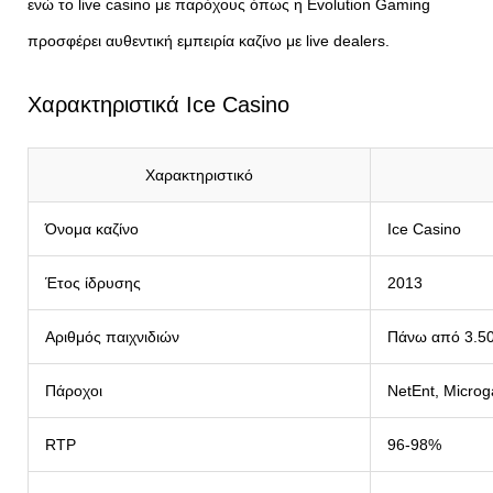
ενώ το live casino με παρόχους όπως η Evolution Gaming
προσφέρει αυθεντική εμπειρία καζίνο με live dealers.
Χαρακτηριστικά Ice Casino
Χαρακτηριστικό
Όνομα καζίνο
Ice Casino
Έτος ίδρυσης
2013
Αριθμός παιχνιδιών
Πάνω από 3.5
Πάροχοι
NetEnt, Microg
RTP
96-98%