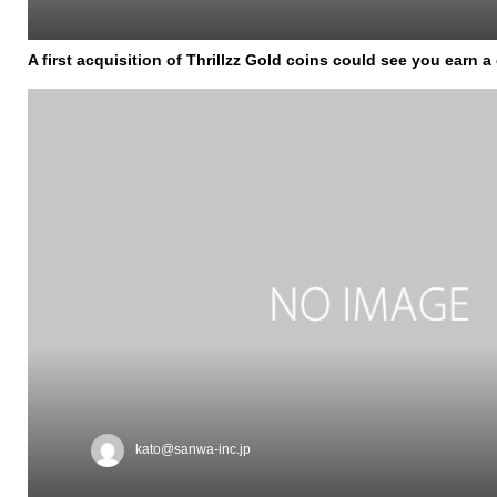
A first acquisition of Thrillzz Gold coins could see you earn a 
kato@sanwa-inc.jp