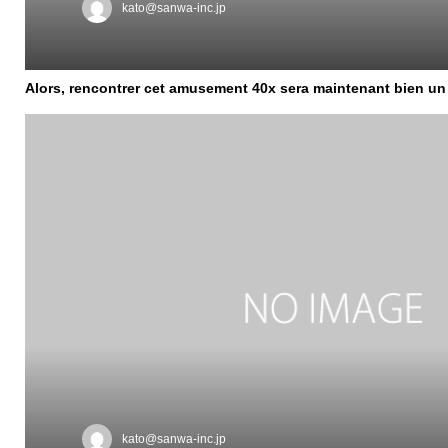
kato@sanwa-inc.jp
Alors, rencontrer cet amusement 40x sera maintenant bien un
kato@sanwa-inc.jp