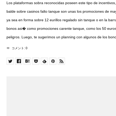
Los plataformas sobra reconocidas poseen este tipo de incentivos
balde sobre casinos falto tanque son unas los promociones de mayo
ya sea en forma sobre 12 eurillos regalado sin tanque o en la barra
bonos asi� como promociones carente tanque, como los 50 euros r
peligros. Luego, te sugerimos un planning con algunos de los bon
コメント:
0