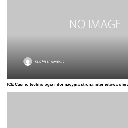
kato@sanwa-inc.jp
ICE Casino technologia informacyjna strona internetowa oferu