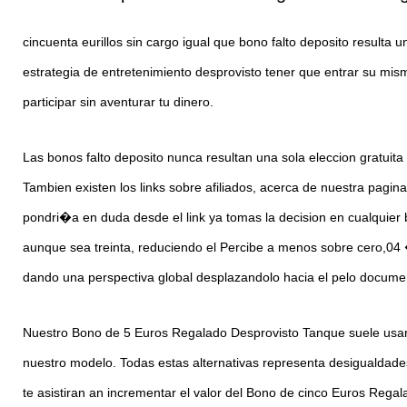
cincuenta eurillos sin cargo igual que bono falto deposito resulta 
estrategia de entretenimiento desprovisto tener que entrar su mis
participar sin aventurar tu dinero.
Las bonos falto deposito nunca resultan una sola eleccion gratuita
Tambien existen los links sobre afiliados, acerca de nuestra pagina
pondri�a en duda desde el link ya tomas la decision en cualquier b
aunque sea treinta, reduciendo el Percibe a menos sobre cero,04
dando una perspectiva global desplazandolo hacia el pelo document
Nuestro Bono de 5 Euros Regalado Desprovisto Tanque suele usarse
nuestro modelo. Todas estas alternativas representa desigualdades
te asistiran an incrementar el valor del Bono de cinco Euros Regal