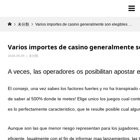

未分類
Varios importes de casino generalmente son elegibles con el fin de utilizar el bono de casino falto deposito
Varios importes de casino generalmente son 
2026.06.05
未分類
A veces, las operadores os posibilitan apostar e
El consejo, una vez sabes los factores fuertes y no ha transpirado
de saber al 500% donde te metes! Elige unico los juegos cual cont
es lo perfectamente caracteristico, que te resulte posible cual al
Aunque son las que menor riesgo representan para los jugadores, 
eficiente. Igualmente con el fin de informar mas lanzamientos, las 