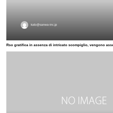
kato@sanwa-inc.jp
Rso gratifica in assenza di intricato scompiglio, vengono asseg