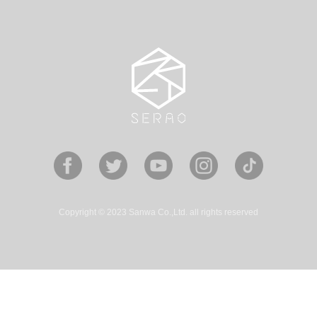
Copyright © 2023 Sanwa Co.,Ltd. all rights reserved