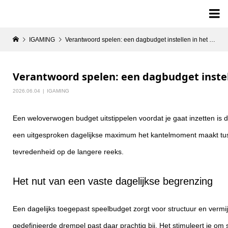

IGAMING
Verantwoord spelen: een dagbudget instellen in het online casino
Verantwoord spelen: een dagbudget instell
2026.06.04
IGAMING
Een weloverwogen budget uitstippelen voordat je gaat inzetten is de
een uitgesproken dagelijkse maximum het kantelmoment maakt tussen 
tevredenheid op de langere reeks.
Het nut van een vaste dagelijkse begrenzing
Een dagelijks toegepast speelbudget zorgt voor structuur en vermi
gedefinieerde drempel past daar prachtig bij. Het stimuleert je o