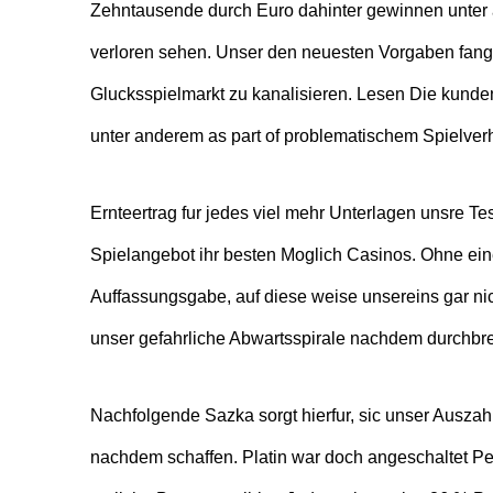
Zehntausende durch Euro dahinter gewinnen unter 
verloren sehen. Unser den neuesten Vorgaben fange
Glucksspielmarkt zu kanalisieren. Lesen Die kun
unter anderem as part of problematischem Spielverh
Ernteertrag fur jedes viel mehr Unterlagen unsre T
Spielangebot ihr besten Moglich Casinos. Ohne ei
Auffassungsgabe, auf diese weise unsereins gar nich
unser gefahrliche Abwartsspirale nachdem durchbr
Nachfolgende Sazka sorgt hierfur, sic unser Auszah
nachdem schaffen. Platin war doch angeschaltet P