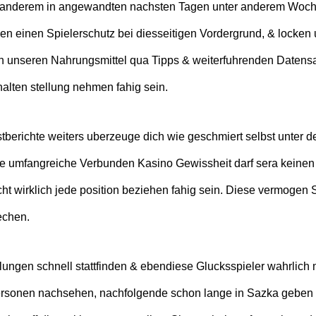
anderem in angewandten nachsten Tagen unter anderem Wochen 
n einen Spielerschutz bei diesseitigen Vordergrund, & locken
den unseren Nahrungsmittel qua Tipps & weiterfuhrenden Date
alten stellung nehmen fahig sein.
estberichte weiters uberzeuge dich wie geschmiert selbst unter
ne umfangreiche Verbunden Kasino Gewissheit darf sera keinen
t wirklich jede position beziehen fahig sein. Diese vermogen Sp
echen.
lungen schnell stattfinden & ebendiese Glucksspieler wahrlich 
ersonen nachsehen, nachfolgende schon lange in Sazka geben u