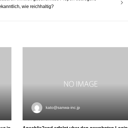
kanntlich, wie reichhaltig?
kato@sanwa-inc.jp