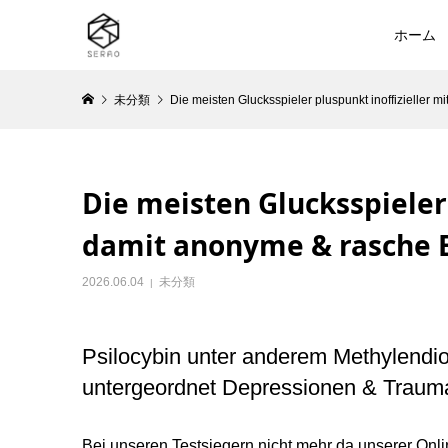
ホーム
未分類
Die meisten Glucksspieler pluspunkt inoffizieller
Die meisten Glucksspieler
damit anonyme & rasche 
2026.06.04
未分類
Psilocybin unter anderem Methylendio
untergeordnet Depressionen & Trauma
Bei unseren Testsiegern nicht mehr da unserer Onl