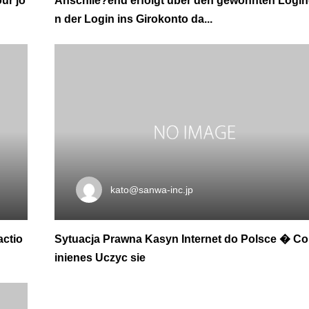
ur jo
Anschlie?end erfolgt uber den gewohnten Login
n der Login ins Girokonto da...
kato@sanwa-inc.jp
actio
Sytuacja Prawna Kasyn Internet do Polsce � C
inienes Uczyc sie