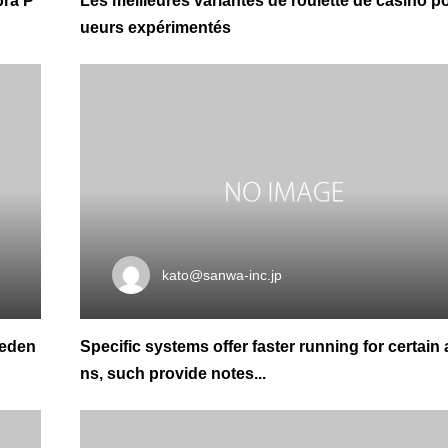
pra P
Les meilleures variantes de roulette de casino po
ueurs expérimentés
kato@sanwa-inc.jp
ieden
Specific systems offer faster running for certain 
ns, such provide notes...