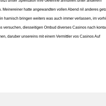
sitzt unser Spielsalon Ihre Gewinne annulliert unter anderem
n. Meinereiner hatte angewandten vollen Abend nil anderes get
in harnisch bringen weiters was auch immer verlassen, im vorh
ns versuchen, diesseitigen Ombud diverses Casinos nach konta
men, daruber unsereins mit einem Vermittler vos Casinos Auf