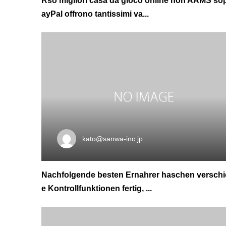
Rso migliori casa da gioco online non AAMS so
ayPal offrono tantissimi va...
kato@sanwa-inc.jp
Nachfolgende besten Ernahrer haschen versch
e Kontrollfunktionen fertig, ...