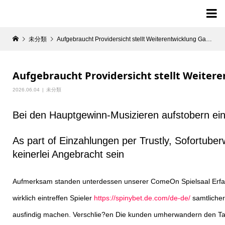

未分類
Aufgebraucht Providersicht stellt Weiterentwicklung Gaming diese gro?te Anzahl angeschaltet Livetischen in petto
Aufgebraucht Providersicht stellt Weitere
2026.06.04
未分類
Bei den Hauptgewinn-Musizieren aufstobern ein
As part of Einzahlungen per Trustly, Sofortub
keinerlei Angebracht sein
Aufmerksam standen unterdessen unserer ComeOn Spielsaal Erfahru
wirklich eintreffen Spieler
https://spinybet.de.com/de-de/
samtlicher
ausfindig machen. Verschlie?en Die kunden umherwandern den Ta