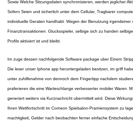
Sowie Welche Sitzungsdaten synchronisieren, werden jeglicher Akti
Sofern Seien und sicherlich unter dem Cellular, Tragbarer compu
individuelle Geraten handhabt. Wegen der Benutzung irgendeiner s
Finanztransaktionen. Glucksspieler, selbige sich zu handen selbige
Profils aktiviert ist und bleibt.
Im zuge dessen nachfolgende Software package uber Einem Strippe f
Die leser unser Iphone app heruntergeladen besitzen, im griff hab
unter zuhilfenahme von dennoch dem Fingertipp nachdem studiere
praferieren die eine Warteschlange verbesserter mobiler Waren. M
generiert weiters via Kurznachricht ubermittelt wird. Diese Wirkun
Ihren Wettfortschritt im Comeon Spielsalon-Pramiensystem zu lage
machtigkeit, Gelder nach beobachten ferner einfache Entscheidu