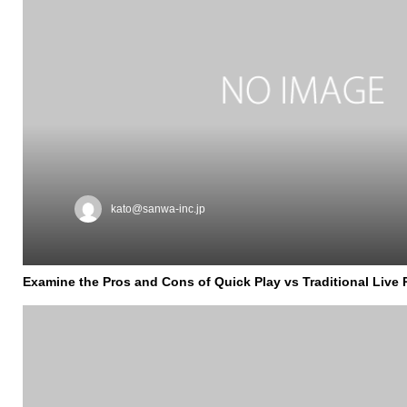
kato@sanwa-inc.jp
Examine the Pros and Cons of Quick Play vs Traditional Live