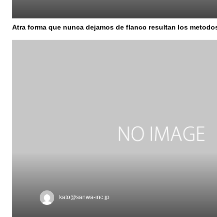
Atra forma que nunca dejamos de flanco resultan los metodos
kato@sanwa-inc.jp