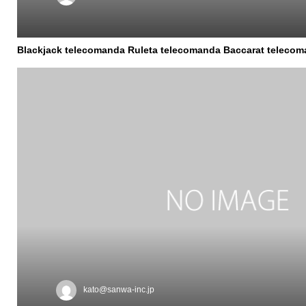
Blackjack telecomanda Ruleta telecomanda Baccarat telecoma
kato@sanwa-inc.jp