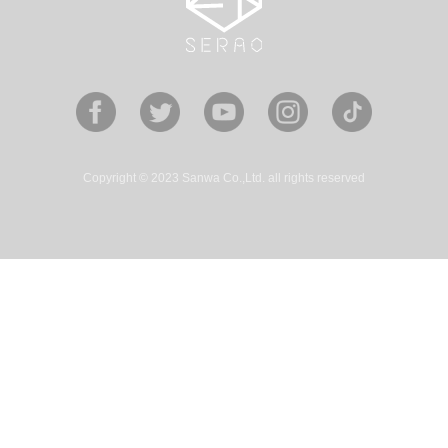
Copyright © 2023 Sanwa Co.,Ltd. all rights reserved