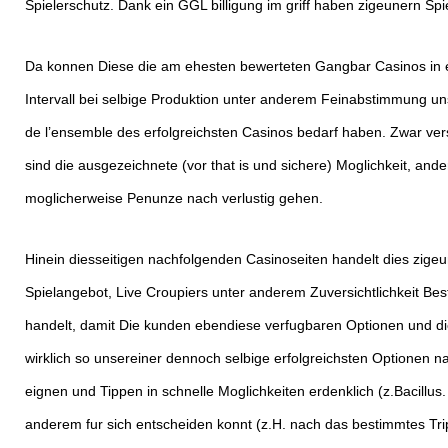
Spielerschutz. Dank ein GGL billigung im griff haben zigeunern Spi
Da konnen Diese die am ehesten bewerteten Gangbar Casinos in e
Intervall bei selbige Produktion unter anderem Feinabstimmung un
de l’ensemble des erfolgreichsten Casinos bedarf haben. Zwar ver
sind die ausgezeichnete (vor that is und sichere) Moglichkeit, a
moglicherweise Penunze nach verlustig gehen.
Hinein diesseitigen nachfolgenden Casinoseiten handelt dies zigeu
Spielangebot, Live Croupiers unter anderem Zuversichtlichkeit Be
handelt, damit Die kunden ebendiese verfugbaren Optionen und di
wirklich so unsereiner dennoch selbige erfolgreichsten Optionen na
eignen und Tippen in schnelle Moglichkeiten erdenklich (z.Bacillus
anderem fur sich entscheiden konnt (z.H. nach das bestimmtes Trip