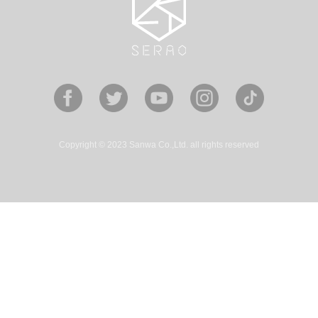
Copyright © 2023 Sanwa Co.,Ltd. all rights reserved