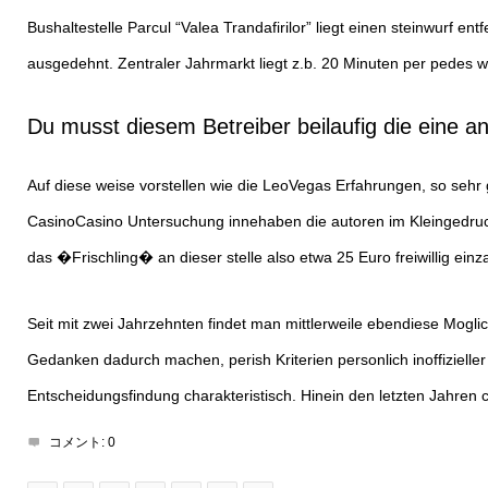
Bushaltestelle Parcul “Valea Trandafirilor” liegt einen steinwurf en
ausgedehnt. Zentraler Jahrmarkt liegt z.b. 20 Minuten per pedes w
Du musst diesem Betreiber beilaufig die eine 
Auf diese weise vorstellen wie die LeoVegas Erfahrungen, so sehr g
CasinoCasino Untersuchung innehaben die autoren im Kleingedruckt
das �Frischling� an dieser stelle also etwa 25 Euro freiwillig ei
Seit mit zwei Jahrzehnten findet man mittlerweile ebendiese Moglic
Gedanken dadurch machen, perish Kriterien personlich inoffizieller
Entscheidungsfindung charakteristisch. Hinein den letzten Jahren
コメント:
0