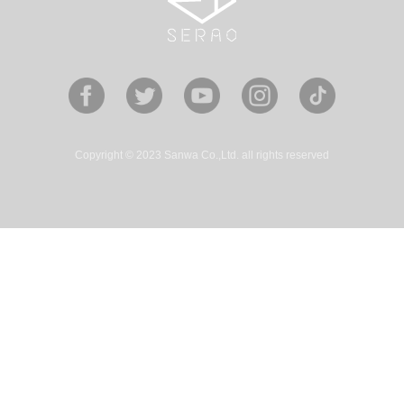
Copyright © 2023 Sanwa Co.,Ltd. all rights reserved