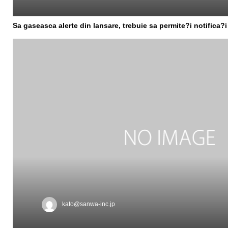
Sa gaseasca alerte din lansare, trebuie sa permite?i notifica?i
kato@sanwa-inc.jp