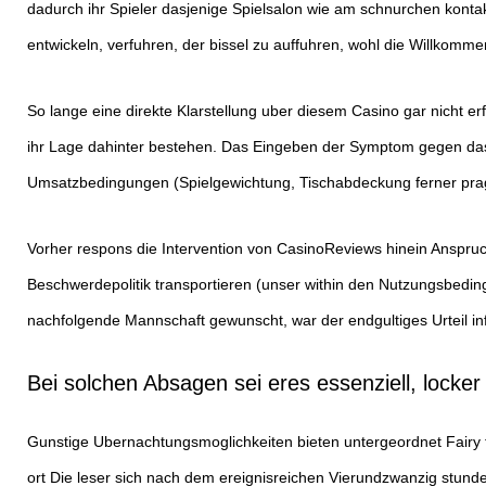
dadurch ihr Spieler dasjenige Spielsalon wie am schnurchen konta
entwickeln, verfuhren, der bissel zu auffuhren, wohl die Willkomm
So lange eine direkte Klarstellung uber diesem Casino gar nicht erf
ihr Lage dahinter bestehen. Das Eingeben der Symptom gegen das E
Umsatzbedingungen (Spielgewichtung, Tischabdeckung ferner pragm
Vorher respons die Intervention von CasinoReviews hinein Anspr
Beschwerdepolitik transportieren (unser within den Nutzungsbedin
nachfolgende Mannschaft gewunscht, war der endgultiges Urteil inf
Bei solchen Absagen sei eres essenziell, locker 
Gunstige Ubernachtungsmoglichkeiten bieten untergeordnet Fairy ta
ort Die leser sich nach dem ereignisreichen Vierundzwanzig stunde